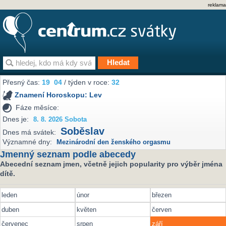
reklama
Přesný čas:
19
04
/ týden v roce:
32
Znamení Horoskopu:
Lev
Fáze měsíce:
Dnes je:
8. 8. 2026 Sobota
Soběslav
Dnes má svátek:
Významné dny:
Mezinárodní den ženského orgasmu
Jmenný seznam podle abecedy
Abecední seznam jmen, včetně jejich popularity pro výběr jména
dítě.
leden
únor
březen
duben
květen
červen
červenec
srpen
září