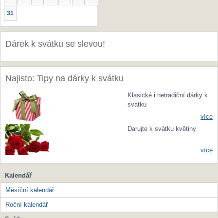
31
Dárek k svátku se slevou!
Najisto: Tipy na dárky k svátku
Klasické i netradiční dárky k
svátku
více
Darujte k svátku květiny
více
Kalendář
Měsíční kalendář
Roční kalendář