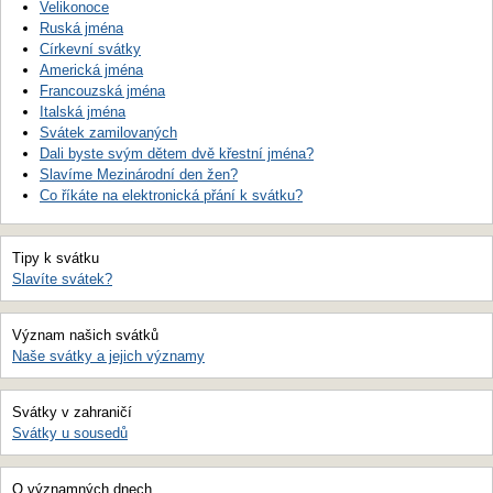
Velikonoce
Ruská jména
Církevní svátky
Americká jména
Francouzská jména
Italská jména
Svátek zamilovaných
Dali byste svým dětem dvě křestní jména?
Slavíme Mezinárodní den žen?
Co říkáte na elektronická přání k svátku?
Tipy k svátku
Slavíte svátek?
Význam našich svátků
Naše svátky a jejich významy
Svátky v zahraničí
Svátky u sousedů
O významných dnech