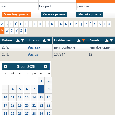
říjen
listopad
prosinec
Všechny jména
Ženská jména
Mužská jména
A
B
C
Č
D
E
F
G
H
I
J
K
L
M
N
O
P
Q
R
Ř
S
Š
T
U
V
W
X
Y
Z
Ž
Datum
Jméno
Oblíbenost
Pořadí
28.9.
Václava
není dostupné
není dostupné
28.9.
Václav
137247
12
Srpen
2026
po
út
st
čt
pá
so
ne
1
2
3
4
5
6
7
8
9
10
11
12
13
14
15
16
17
18
19
20
21
22
23
24
25
26
27
28
29
30