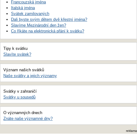
Francouzská jména
Italská jména
Svátek zamilovaných
Dali byste svým dětem dvě křestní jména?
Slavíme Mezinárodní den žen?
Co říkáte na elektronická přání k svátku?
Tipy k svátku
Slavíte svátek?
Význam našich svátků
Naše svátky a jejich významy
Svátky v zahraničí
Svátky u sousedů
O významných dnech
Znáte naše významné dny?
reklama