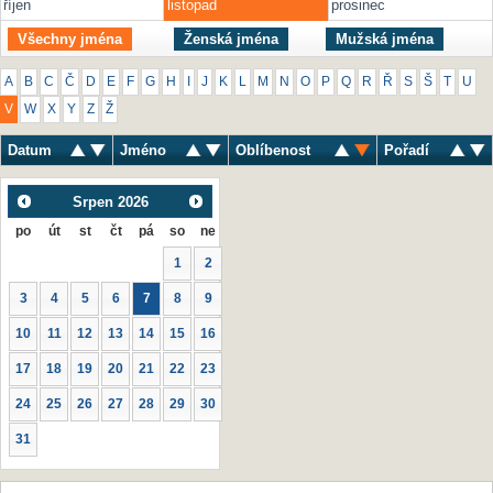
říjen
listopad
prosinec
Všechny jména
Ženská jména
Mužská jména
A
B
C
Č
D
E
F
G
H
I
J
K
L
M
N
O
P
Q
R
Ř
S
Š
T
U
V
W
X
Y
Z
Ž
Datum
Jméno
Oblíbenost
Pořadí
Srpen
2026
po
út
st
čt
pá
so
ne
1
2
3
4
5
6
7
8
9
10
11
12
13
14
15
16
17
18
19
20
21
22
23
24
25
26
27
28
29
30
31