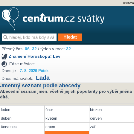
reklama
Přesný čas:
06
:
32
/ týden v roce:
32
Znamení Horoskopu:
Lev
Fáze měsíce:
Dnes je:
7. 8. 2026 Pátek
Lada
Dnes má svátek:
Jmenný seznam podle abecedy
Abecední seznam jmen, včetně jejich popularity pro výběr jména
dítě.
leden
únor
březen
duben
květen
červen
červenec
srpen
září