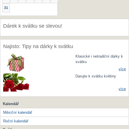
31
Dárek k svátku se slevou!
Najisto: Tipy na dárky k svátku
Klasické i netradiční dárky k
svátku
více
Darujte k svátku květiny
více
Kalendář
Měsíční kalendář
Roční kalendář