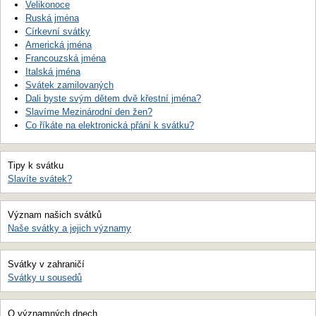
Velikonoce
Ruská jména
Církevní svátky
Americká jména
Francouzská jména
Italská jména
Svátek zamilovaných
Dali byste svým dětem dvě křestní jména?
Slavíme Mezinárodní den žen?
Co říkáte na elektronická přání k svátku?
Tipy k svátku
Slavíte svátek?
Význam našich svátků
Naše svátky a jejich významy
Svátky v zahraničí
Svátky u sousedů
O významných dnech