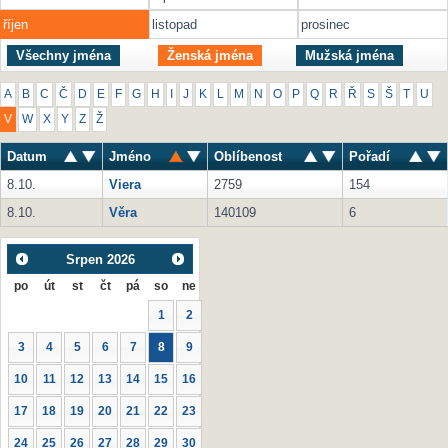
říjen
listopad
prosinec
Všechny jména
Ženská jména
Mužská jména
A
B
C
Č
D
E
F
G
H
I
J
K
L
M
N
O
P
Q
R
Ř
S
Š
T
U
V
W
X
Y
Z
Ž
Datum
Jméno
Oblíbenost
Pořadí
8.10.
Viera
2759
154
8.10.
Věra
140109
6
Srpen
2026
po
út
st
čt
pá
so
ne
1
2
3
4
5
6
7
8
9
10
11
12
13
14
15
16
17
18
19
20
21
22
23
24
25
26
27
28
29
30