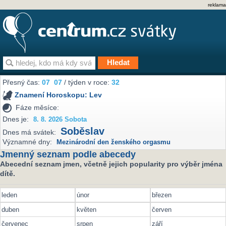
reklama
Přesný čas:
07
07
/ týden v roce:
32
Znamení Horoskopu:
Lev
Fáze měsíce:
Dnes je:
8. 8. 2026 Sobota
Soběslav
Dnes má svátek:
Významné dny:
Mezinárodní den ženského orgasmu
Jmenný seznam podle abecedy
Abecední seznam jmen, včetně jejich popularity pro výběr jména
dítě.
leden
únor
březen
duben
květen
červen
červenec
srpen
září