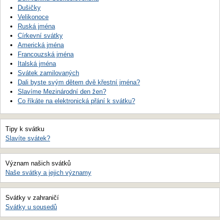
Dušičky
Velikonoce
Ruská jména
Církevní svátky
Americká jména
Francouzská jména
Italská jména
Svátek zamilovaných
Dali byste svým dětem dvě křestní jména?
Slavíme Mezinárodní den žen?
Co říkáte na elektronická přání k svátku?
Tipy k svátku
Slavíte svátek?
Význam našich svátků
Naše svátky a jejich významy
Svátky v zahraničí
Svátky u sousedů