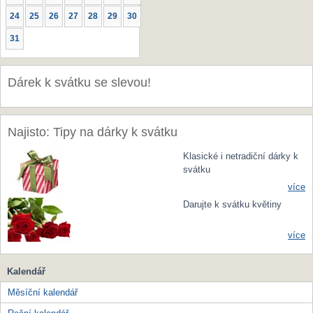
24
25
26
27
28
29
30
31
Dárek k svátku se slevou!
Najisto: Tipy na dárky k svátku
Klasické i netradiční dárky k
svátku
více
Darujte k svátku květiny
více
Kalendář
Měsíční kalendář