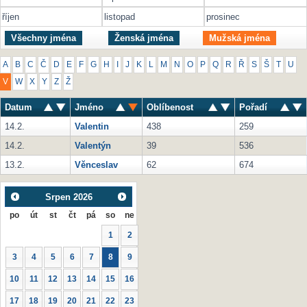
říjen
listopad
prosinec
Všechny jména
Ženská jména
Mužská jména
A
B
C
Č
D
E
F
G
H
I
J
K
L
M
N
O
P
Q
R
Ř
S
Š
T
U
V
W
X
Y
Z
Ž
Datum
Jméno
Oblíbenost
Pořadí
14.2.
Valentin
438
259
14.2.
Valentýn
39
536
13.2.
Věnceslav
62
674
Srpen
2026
po
út
st
čt
pá
so
ne
1
2
3
4
5
6
7
8
9
10
11
12
13
14
15
16
17
18
19
20
21
22
23