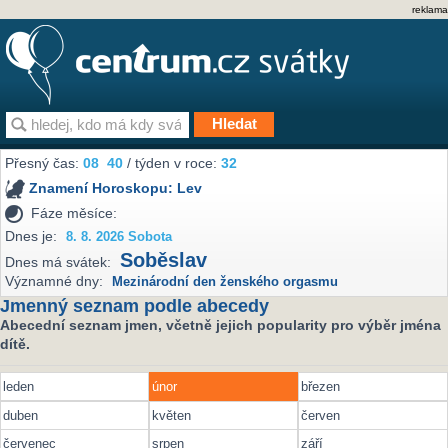
reklama
Přesný čas:
08
40
/ týden v roce:
32
Znamení Horoskopu:
Lev
Fáze měsíce:
Dnes je:
8. 8. 2026 Sobota
Soběslav
Dnes má svátek:
Významné dny:
Mezinárodní den ženského orgasmu
Jmenný seznam podle abecedy
Abecední seznam jmen, včetně jejich popularity pro výběr jména
dítě.
leden
únor
březen
duben
květen
červen
červenec
srpen
září