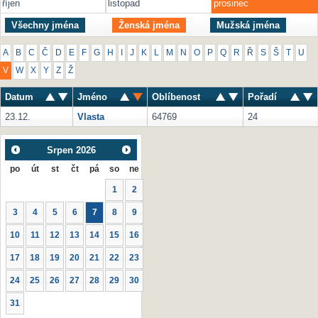
říjen
listopad
prosinec
Všechny jména
Ženská jména
Mužská jména
A
B
C
Č
D
E
F
G
H
I
J
K
L
M
N
O
P
Q
R
Ř
S
Š
T
U
V
W
X
Y
Z
Ž
Datum
Jméno
Oblíbenost
Pořadí
23.12.
Vlasta
64769
24
Srpen
2026
po
út
st
čt
pá
so
ne
1
2
3
4
5
6
7
8
9
10
11
12
13
14
15
16
17
18
19
20
21
22
23
24
25
26
27
28
29
30
31