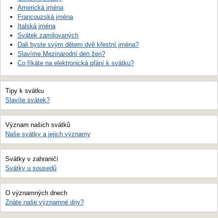
Americká jména
Francouzská jména
Italská jména
Svátek zamilovaných
Dali byste svým dětem dvě křestní jména?
Slavíme Mezinárodní den žen?
Co říkáte na elektronická přání k svátku?
Tipy k svátku
Slavíte svátek?
Význam našich svátků
Naše svátky a jejich významy
Svátky v zahraničí
Svátky u sousedů
O významných dnech
Znáte naše významné dny?