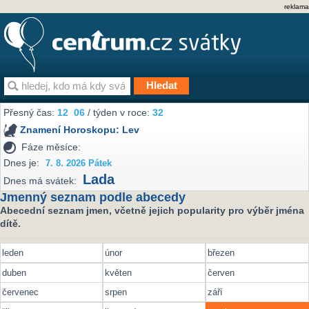
reklama
Přesný čas:
12
06
/ týden v roce:
32
Znamení Horoskopu:
Lev
Fáze měsíce:
Dnes je:
7. 8. 2026 Pátek
Lada
Dnes má svátek:
Jmenný seznam podle abecedy
Abecední seznam jmen, včetně jejich popularity pro výběr jména
dítě.
leden
únor
březen
duben
květen
červen
červenec
srpen
září