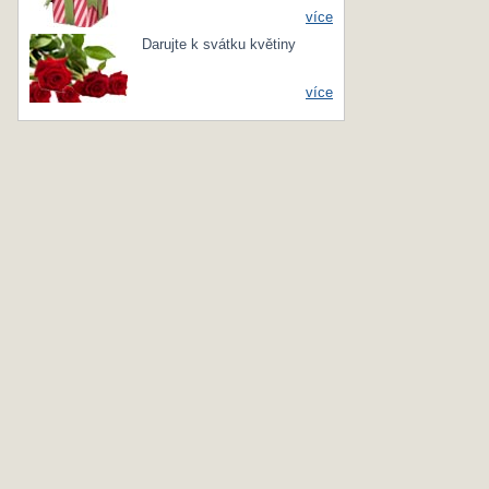
více
Darujte k svátku květiny
více