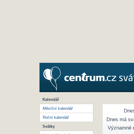
Kalendář
Měsíční kalendář
Dnes
Roční kalendář
Dnes má sv
Svátky
Významné 