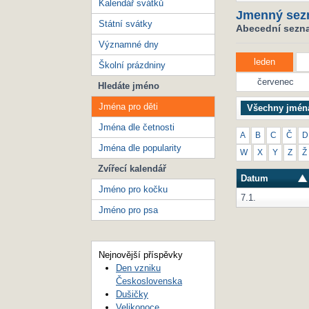
Kalendář svátků
Jmenný sez
Státní svátky
Abecední seznam
Významné dny
leden
Školní prázdniny
červenec
Hledáte jméno
Jména pro děti
Všechny jmén
Jména dle četnosti
A
B
C
Č
D
Jména dle popularity
W
X
Y
Z
Ž
Zvířecí kalendář
Datum
Jméno pro kočku
7.1.
Jméno pro psa
Nejnovější příspěvky
Den vzniku
Československa
Dušičky
Velikonoce