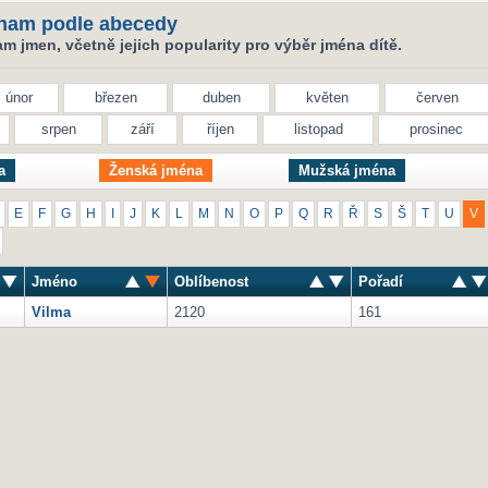
nam podle abecedy
 jmen, včetně jejich popularity pro výběr jména dítě.
únor
březen
duben
květen
červen
srpen
září
říjen
listopad
prosinec
a
Ženská jména
Mužská jména
E
F
G
H
I
J
K
L
M
N
O
P
Q
R
Ř
S
Š
T
U
V
Jméno
Oblíbenost
Pořadí
Vilma
2120
161