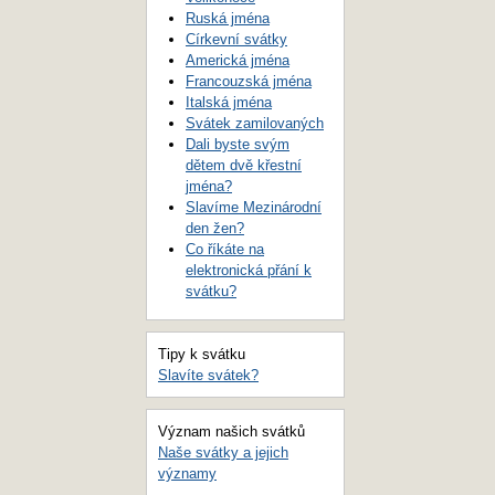
Ruská jména
Církevní svátky
Americká jména
Francouzská jména
Italská jména
Svátek zamilovaných
Dali byste svým
dětem dvě křestní
jména?
Slavíme Mezinárodní
den žen?
Co říkáte na
elektronická přání k
svátku?
Tipy k svátku
Slavíte svátek?
Význam našich svátků
Naše svátky a jejich
významy