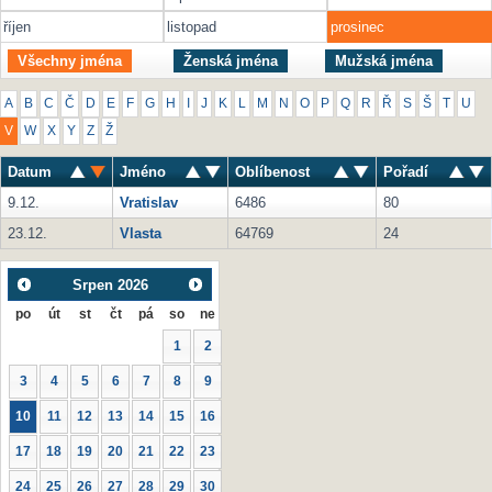
říjen
listopad
prosinec
Všechny jména
Ženská jména
Mužská jména
A
B
C
Č
D
E
F
G
H
I
J
K
L
M
N
O
P
Q
R
Ř
S
Š
T
U
V
W
X
Y
Z
Ž
Datum
Jméno
Oblíbenost
Pořadí
9.12.
Vratislav
6486
80
23.12.
Vlasta
64769
24
Srpen
2026
po
út
st
čt
pá
so
ne
1
2
3
4
5
6
7
8
9
10
11
12
13
14
15
16
17
18
19
20
21
22
23
24
25
26
27
28
29
30