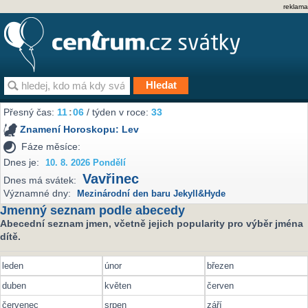
reklama
Přesný čas:
11
:
06
/ týden v roce:
33
Znamení Horoskopu:
Lev
Fáze měsíce:
Dnes je:
10. 8. 2026 Pondělí
Vavřinec
Dnes má svátek:
Významné dny:
Mezinárodní den baru Jekyll&Hyde
Jmenný seznam podle abecedy
Abecední seznam jmen, včetně jejich popularity pro výběr jména
dítě.
leden
únor
březen
duben
květen
červen
červenec
srpen
září