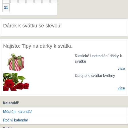
31
Dárek k svátku se slevou!
Najisto: Tipy na dárky k svátku
Klasické i netradiční dárky k
svátku
více
Darujte k svátku květiny
více
Kalendář
Měsíční kalendář
Roční kalendář