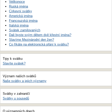
Velikonoce
Ruská jména
Církevní svátky
Americká jména
Francouzská jména
Italská jména
Svátek zamilovaných
Dali byste svým dětem dvě křestní jména?
Slavíme Mezinárodní den žen?
Co říkáte na elektronická přání k svátku?
Tipy k svátku
Slavíte svátek?
Význam našich svátků
Naše svátky a jejich významy
Svátky v zahraničí
Svátky u sousedů
O významných dnech