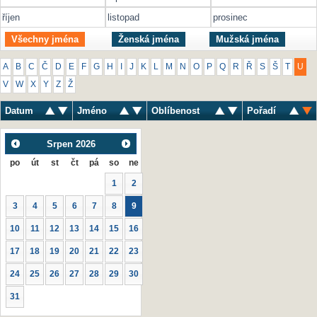
říjen
listopad
prosinec
Všechny jména
Ženská jména
Mužská jména
A
B
C
Č
D
E
F
G
H
I
J
K
L
M
N
O
P
Q
R
Ř
S
Š
T
U
V
W
X
Y
Z
Ž
Datum
Jméno
Oblíbenost
Pořadí
Srpen
2026
po
út
st
čt
pá
so
ne
1
2
3
4
5
6
7
8
9
10
11
12
13
14
15
16
17
18
19
20
21
22
23
24
25
26
27
28
29
30
31