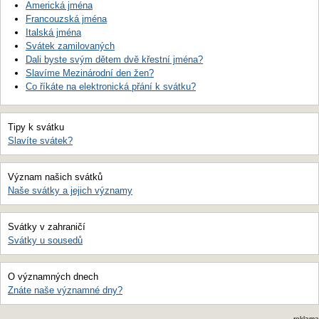
Americká jména
Francouzská jména
Italská jména
Svátek zamilovaných
Dali byste svým dětem dvě křestní jména?
Slavíme Mezinárodní den žen?
Co říkáte na elektronická přání k svátku?
Tipy k svátku
Slavíte svátek?
Význam našich svátků
Naše svátky a jejich významy
Svátky v zahraničí
Svátky u sousedů
O významných dnech
Znáte naše významné dny?
reklama