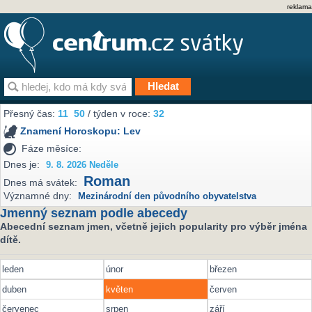
reklama
Přesný čas:
11
50
/ týden v roce:
32
Znamení Horoskopu:
Lev
Fáze měsíce:
Dnes je:
9. 8. 2026 Neděle
Roman
Dnes má svátek:
Významné dny:
Mezinárodní den původního obyvatelstva
Jmenný seznam podle abecedy
Abecední seznam jmen, včetně jejich popularity pro výběr jména
dítě.
leden
únor
březen
duben
květen
červen
červenec
srpen
září