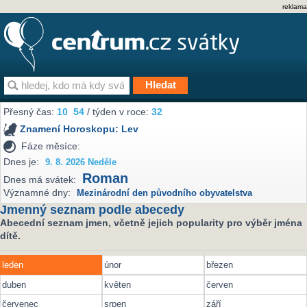
reklama
Přesný čas:
10
54
/ týden v roce:
32
Znamení Horoskopu:
Lev
Fáze měsíce:
Dnes je:
9. 8. 2026 Neděle
Roman
Dnes má svátek:
Významné dny:
Mezinárodní den původního obyvatelstva
Jmenný seznam podle abecedy
Abecední seznam jmen, včetně jejich popularity pro výběr jména
dítě.
leden
únor
březen
duben
květen
červen
červenec
srpen
září