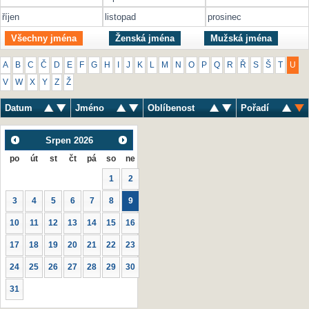
říjen
listopad
prosinec
Všechny jména
Ženská jména
Mužská jména
A
B
C
Č
D
E
F
G
H
I
J
K
L
M
N
O
P
Q
R
Ř
S
Š
T
U
V
W
X
Y
Z
Ž
Datum
Jméno
Oblíbenost
Pořadí
Srpen
2026
po
út
st
čt
pá
so
ne
1
2
3
4
5
6
7
8
9
10
11
12
13
14
15
16
17
18
19
20
21
22
23
24
25
26
27
28
29
30
31