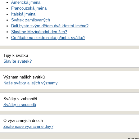
Americká jména
Francouzská jména
Italská jména
Svátek zamilovaných
Dali byste svým dětem dvě křestní jména?
Slavíme Mezinárodní den žen?
Co říkáte na elektronická přání k svátku?
Tipy k svátku
Slavíte svátek?
Význam našich svátků
Naše svátky a jejich významy
Svátky v zahraničí
Svátky u sousedů
O významných dnech
Znáte naše významné dny?
reklama