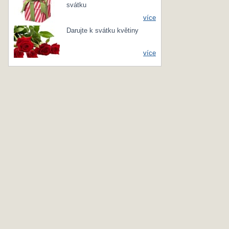
svátku
více
Darujte k svátku květiny
více