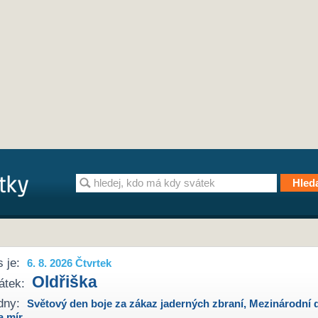
 je:
6. 8. 2026 Čtvrtek
Oldřiška
átek:
dny:
Světový den boje za zákaz jaderných zbraní
,
Mezinárodní 
a mír