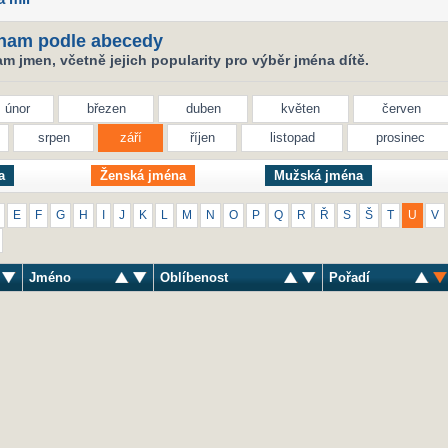
nam podle abecedy
 jmen, včetně jejich popularity pro výběr jména dítě.
únor
březen
duben
květen
červen
srpen
září
říjen
listopad
prosinec
a
Ženská jména
Mužská jména
E
F
G
H
I
J
K
L
M
N
O
P
Q
R
Ř
S
Š
T
U
V
Jméno
Oblíbenost
Pořadí