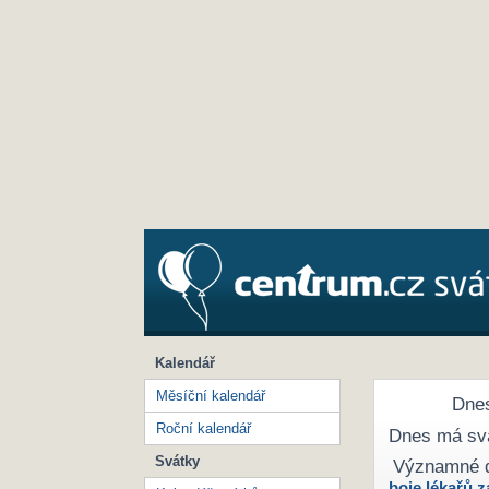
Kalendář
Měsíční kalendář
Dnes
Roční kalendář
Dnes má sv
Svátky
Významné 
boje lékařů z