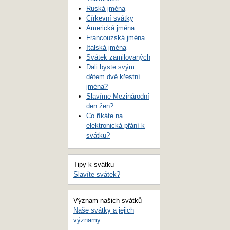
Ruská jména
Církevní svátky
Americká jména
Francouzská jména
Italská jména
Svátek zamilovaných
Dali byste svým
dětem dvě křestní
jména?
Slavíme Mezinárodní
den žen?
Co říkáte na
elektronická přání k
svátku?
Tipy k svátku
Slavíte svátek?
Význam našich svátků
Naše svátky a jejich
významy