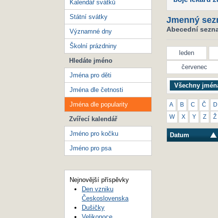
Kalendář svátků
Státní svátky
Jmenný sez
Abecední seznam
Významné dny
Školní prázdniny
leden
Hledáte jméno
červenec
Jména pro děti
Všechny jmén
Jména dle četnosti
Jména dle popularity
A
B
C
Č
D
W
X
Y
Z
Ž
Zvířecí kalendář
Jméno pro kočku
Datum
Jméno pro psa
Nejnovější příspěvky
Den vzniku
Československa
Dušičky
Velikonoce