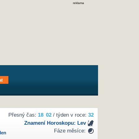
reklama
Přesný čas:
18
:
02
/ týden v roce:
32
Znamení Horoskopu:
Lev
Fáze měsíce:
den