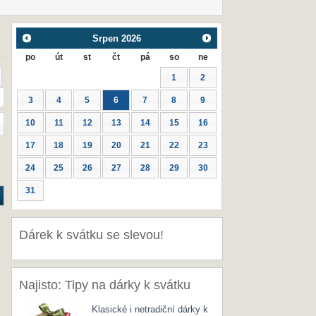
Srpen
2026
po
út
st
čt
pá
so
ne
1
2
3
4
5
6
7
8
9
10
11
12
13
14
15
16
17
18
19
20
21
22
23
24
25
26
27
28
29
30
31
Dárek k svátku se slevou!
Najisto: Tipy na dárky k svátku
Klasické i netradiční dárky k