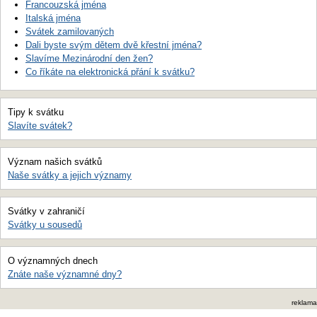
Francouzská jména
Italská jména
Svátek zamilovaných
Dali byste svým dětem dvě křestní jména?
Slavíme Mezinárodní den žen?
Co říkáte na elektronická přání k svátku?
Tipy k svátku
Slavíte svátek?
Význam našich svátků
Naše svátky a jejich významy
Svátky v zahraničí
Svátky u sousedů
O významných dnech
Znáte naše významné dny?
reklama