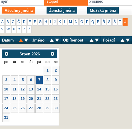
říjen
listopad
prosinec
Všechny jména
Ženská jména
Mužská jména
A
B
C
Č
D
E
F
G
H
I
J
K
L
M
N
O
P
Q
R
Ř
S
Š
T
U
V
W
X
Y
Z
Ž
Datum
Jméno
Oblíbenost
Pořadí
Srpen
2026
po
út
st
čt
pá
so
ne
1
2
3
4
5
6
7
8
9
10
11
12
13
14
15
16
17
18
19
20
21
22
23
24
25
26
27
28
29
30
31