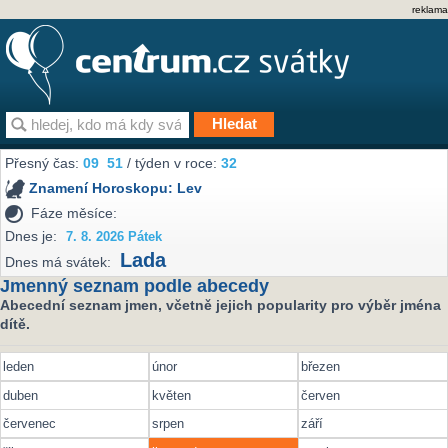
reklama
Přesný čas:
09
51
/ týden v roce:
32
Znamení Horoskopu:
Lev
Fáze měsíce:
Dnes je:
7. 8. 2026 Pátek
Lada
Dnes má svátek:
Jmenný seznam podle abecedy
Abecední seznam jmen, včetně jejich popularity pro výběr jména
dítě.
leden
únor
březen
duben
květen
červen
červenec
srpen
září