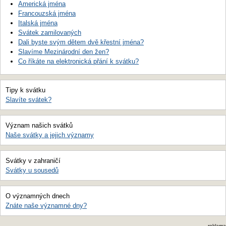
Americká jména
Francouzská jména
Italská jména
Svátek zamilovaných
Dali byste svým dětem dvě křestní jména?
Slavíme Mezinárodní den žen?
Co říkáte na elektronická přání k svátku?
Tipy k svátku
Slavíte svátek?
Význam našich svátků
Naše svátky a jejich významy
Svátky v zahraničí
Svátky u sousedů
O významných dnech
Znáte naše významné dny?
reklama