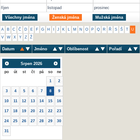
říjen
listopad
prosinec
Všechny jména
Ženská jména
Mužská jména
A
B
C
Č
D
E
F
G
H
I
J
K
L
M
N
O
P
Q
R
Ř
S
Š
T
U
V
W
X
Y
Z
Ž
Datum
Jméno
Oblíbenost
Pořadí
Srpen
2026
po
út
st
čt
pá
so
ne
1
2
3
4
5
6
7
8
9
10
11
12
13
14
15
16
17
18
19
20
21
22
23
24
25
26
27
28
29
30
31