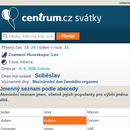
reklama
Přesný čas:
19
26
/ týden v roce:
32
Znamení Horoskopu:
Lev
Fáze měsíce:
Dnes je:
8. 8. 2026 Sobota
Soběslav
Dnes má svátek:
Významné dny:
Mezinárodní den ženského orgasmu
Jmenný seznam podle abecedy
Abecední seznam jmen, včetně jejich popularity pro výběr jména
dítě.
leden
únor
březen
duben
květen
červen
červenec
srpen
září