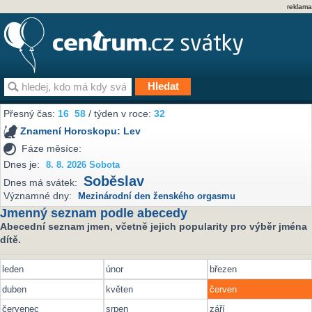
reklama
Přesný čas:
16
58
/ týden v roce:
32
Znamení Horoskopu:
Lev
Fáze měsíce:
Dnes je:
8. 8. 2026 Sobota
Soběslav
Dnes má svátek:
Významné dny:
Mezinárodní den ženského orgasmu
Jmenný seznam podle abecedy
Abecední seznam jmen, včetně jejich popularity pro výběr jména
dítě.
leden
únor
březen
duben
květen
červen
červenec
srpen
září