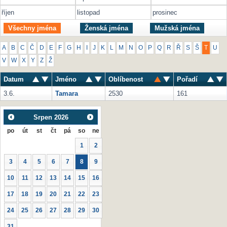
říjen
listopad
prosinec
Všechny jména
Ženská jména
Mužská jména
A
B
C
Č
D
E
F
G
H
I
J
K
L
M
N
O
P
Q
R
Ř
S
Š
T
U
V
W
X
Y
Z
Ž
Datum
Jméno
Oblíbenost
Pořadí
3.6.
Tamara
2530
161
Srpen
2026
po
út
st
čt
pá
so
ne
1
2
3
4
5
6
7
8
9
10
11
12
13
14
15
16
17
18
19
20
21
22
23
24
25
26
27
28
29
30
31