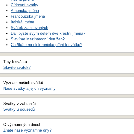
Církevní svátky
Americká jména
Francouzská jména
Italská jména
Svátek zamilovaných
Dali byste svým dětem dvě křestní jména?
Slavíme Mezinárodní den žen?
Co říkáte na elektronická přání k svátku?
Tipy k svátku
Slavíte svátek?
Význam našich svátků
Naše svátky a jejich významy
Svátky v zahraničí
Svátky u sousedů
O významných dnech
Znáte naše významné dny?