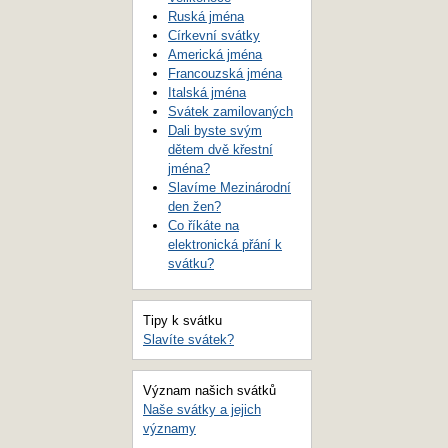
Ruská jména
Církevní svátky
Americká jména
Francouzská jména
Italská jména
Svátek zamilovaných
Dali byste svým
dětem dvě křestní
jména?
Slavíme Mezinárodní
den žen?
Co říkáte na
elektronická přání k
svátku?
Tipy k svátku
Slavíte svátek?
Význam našich svátků
Naše svátky a jejich
významy