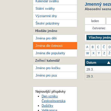
Kalendář svátků
Jmenný sez
Státní svátky
Abecední seznam
Významné dny
leden
Školní prázdniny
červenec
Hledáte jméno
Všechny jmén
Jména pro děti
Jména dle četnosti
A
B
C
Č
D
Jména dle popularity
W
X
Y
Z
Ž
Zvířecí kalendář
Datum
Jméno pro kočku
29.3.
Jméno pro psa
29.3.
Nejnovější příspěvky
Den vzniku
Československa
Dušičky
Velikonoce