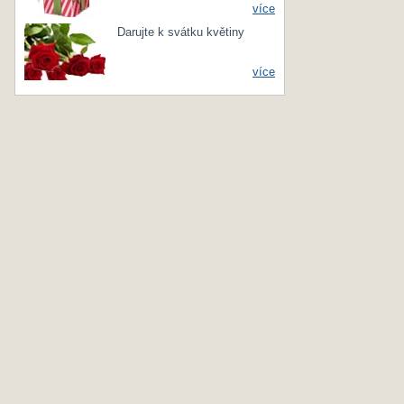
více
Darujte k svátku květiny
více