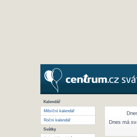
Kalendář
Měsíční kalendář
Dnes
Roční kalendář
Dnes má sv
Svátky