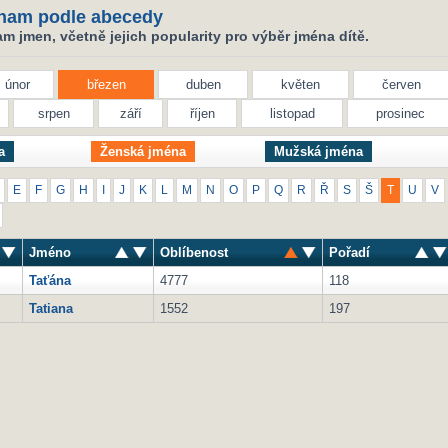
nam podle abecedy
 jmen, včetně jejich popularity pro výběr jména dítě.
únor
březen
duben
květen
červen
srpen
září
říjen
listopad
prosinec
a
Ženská jména
Mužská jména
E
F
G
H
I
J
K
L
M
N
O
P
Q
R
Ř
S
Š
T
U
V
Jméno
Oblíbenost
Pořadí
Taťána
4777
118
Tatiana
1552
197