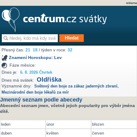
reklama
Přesný čas:
21
18
/ týden v roce:
32
Znamení Horoskopu:
Lev
Fáze měsíce:
Dnes je:
6. 8. 2026 Čtvrtek
Oldřiška
Dnes má svátek:
Významné dny:
Světový den boje za zákaz jaderných zbraní
,
Mezinárodní den boje lékařů za mír
Jmenný seznam podle abecedy
Abecední seznam jmen, včetně jejich popularity pro výběr jména
dítě.
leden
únor
březen
duben
květen
červen