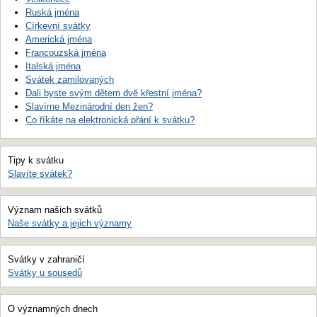
Ruská jména
Církevní svátky
Americká jména
Francouzská jména
Italská jména
Svátek zamilovaných
Dali byste svým dětem dvě křestní jména?
Slavíme Mezinárodní den žen?
Co říkáte na elektronická přání k svátku?
Tipy k svátku
Slavíte svátek?
Význam našich svátků
Naše svátky a jejich významy
Svátky v zahraničí
Svátky u sousedů
O významných dnech