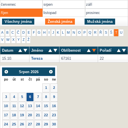
červenec
srpen
září
říjen
listopad
prosinec
Všechny jména
Ženská jména
Mužská jména
A
B
C
Č
D
E
F
G
H
I
J
K
L
M
N
O
P
Q
R
Ř
S
Š
T
U
V
W
X
Y
Z
Ž
Datum
Jméno
Oblíbenost
Pořadí
15.10.
Tereza
67161
22
Srpen
2026
po
út
st
čt
pá
so
ne
1
2
3
4
5
6
7
8
9
10
11
12
13
14
15
16
17
18
19
20
21
22
23
24
25
26
27
28
29
30