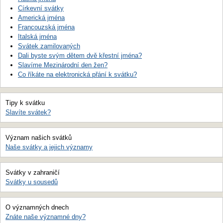
Církevní svátky
Americká jména
Francouzská jména
Italská jména
Svátek zamilovaných
Dali byste svým dětem dvě křestní jména?
Slavíme Mezinárodní den žen?
Co říkáte na elektronická přání k svátku?
Tipy k svátku
Slavíte svátek?
Význam našich svátků
Naše svátky a jejich významy
Svátky v zahraničí
Svátky u sousedů
O významných dnech
Znáte naše významné dny?