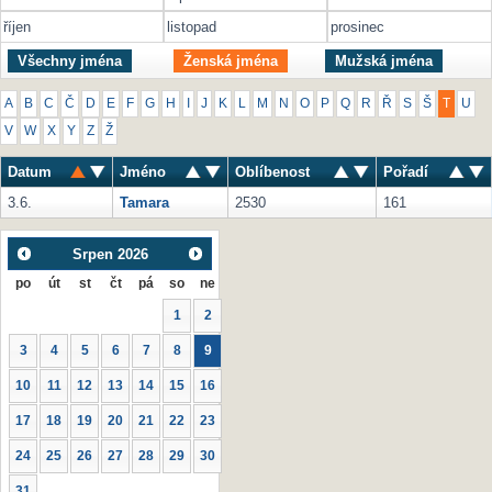
říjen
listopad
prosinec
Všechny jména
Ženská jména
Mužská jména
A
B
C
Č
D
E
F
G
H
I
J
K
L
M
N
O
P
Q
R
Ř
S
Š
T
U
V
W
X
Y
Z
Ž
Datum
Jméno
Oblíbenost
Pořadí
3.6.
Tamara
2530
161
Srpen
2026
po
út
st
čt
pá
so
ne
1
2
3
4
5
6
7
8
9
10
11
12
13
14
15
16
17
18
19
20
21
22
23
24
25
26
27
28
29
30
31