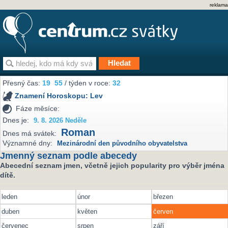
reklama
Přesný čas:
19
55
/ týden v roce:
32
Znamení Horoskopu:
Lev
Fáze měsíce:
Dnes je:
9. 8. 2026 Neděle
Roman
Dnes má svátek:
Významné dny:
Mezinárodní den původního obyvatelstva
Jmenný seznam podle abecedy
Abecední seznam jmen, včetně jejich popularity pro výběr jména
dítě.
leden
únor
březen
duben
květen
červen
červenec
srpen
září