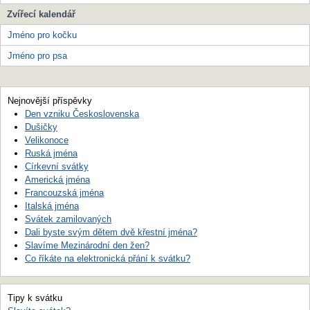
Zvířecí kalendář
Jméno pro kočku
Jméno pro psa
Nejnovější příspěvky
Den vzniku Československa
Dušičky
Velikonoce
Ruská jména
Církevní svátky
Americká jména
Francouzská jména
Italská jména
Svátek zamilovaných
Dali byste svým dětem dvě křestní jména?
Slavíme Mezinárodní den žen?
Co říkáte na elektronická přání k svátku?
Tipy k svátku