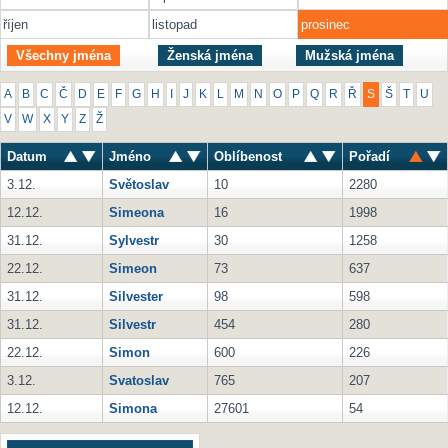
říjen
listopad
prosinec
Všechny jména
Ženská jména
Mužská jména
A
B
C
Č
D
E
F
G
H
I
J
K
L
M
N
O
P
Q
R
Ř
S
Š
T
U
V
W
X
Y
Z
Ž
Datum
Jméno
Oblíbenost
Pořadí
3.12.
Světoslav
10
2280
12.12.
Simeona
16
1998
31.12.
Sylvestr
30
1258
22.12.
Simeon
73
637
31.12.
Silvester
98
598
31.12.
Silvestr
454
280
22.12.
Simon
600
226
3.12.
Svatoslav
765
207
12.12.
Simona
27601
54