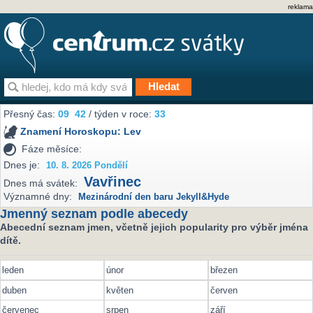
reklama
Přesný čas:
09
42
/ týden v roce:
33
Znamení Horoskopu:
Lev
Fáze měsíce:
Dnes je:
10. 8. 2026 Pondělí
Vavřinec
Dnes má svátek:
Významné dny:
Mezinárodní den baru Jekyll&Hyde
Jmenný seznam podle abecedy
Abecední seznam jmen, včetně jejich popularity pro výběr jména
dítě.
leden
únor
březen
duben
květen
červen
červenec
srpen
září