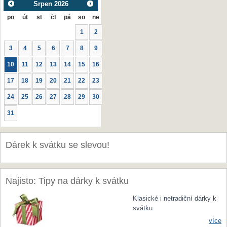
Srpen
2026
po
út
st
čt
pá
so
ne
1
2
3
4
5
6
7
8
9
10
11
12
13
14
15
16
17
18
19
20
21
22
23
24
25
26
27
28
29
30
31
Dárek k svátku se slevou!
Najisto: Tipy na dárky k svátku
Klasické i netradiční dárky k
svátku
více