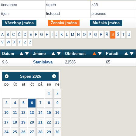
červenec
srpen
září
říjen
listopad
prosinec
Všechny jména
Ženská jména
Mužská jména
A
B
C
Č
D
E
F
G
H
I
J
K
L
M
N
O
P
Q
R
Ř
S
Š
T
U
V
W
X
Y
Z
Ž
Datum
Jméno
Oblíbenost
Pořadí
9.6.
Stanislava
21585
65
Srpen
2026
po
út
st
čt
pá
so
ne
1
2
3
4
5
6
7
8
9
10
11
12
13
14
15
16
17
18
19
20
21
22
23
24
25
26
27
28
29
30