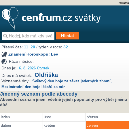
reklama
Přesný čas:
11
20
/ týden v roce:
32
Znamení Horoskopu:
Lev
Fáze měsíce:
Dnes je:
6. 8. 2026 Čtvrtek
Oldřiška
Dnes má svátek:
Významné dny:
Světový den boje za zákaz jaderných zbraní
,
Mezinárodní den boje lékařů za mír
Jmenný seznam podle abecedy
Abecední seznam jmen, včetně jejich popularity pro výběr jména
dítě.
leden
únor
březen
duben
květen
červen