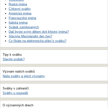
Ruská jména
Církevní svátky
Americká jména
Francouzská jména
Italská jména
Svátek zamilovaných
Dali byste svým dětem dvě křestní jména?
Slavíme Mezinárodní den žen?
Co říkáte na elektronická přání k svátku?
Tipy k svátku
Slavíte svátek?
Význam našich svátků
Naše svátky a jejich významy
Svátky v zahraničí
Svátky u sousedů
O významných dnech