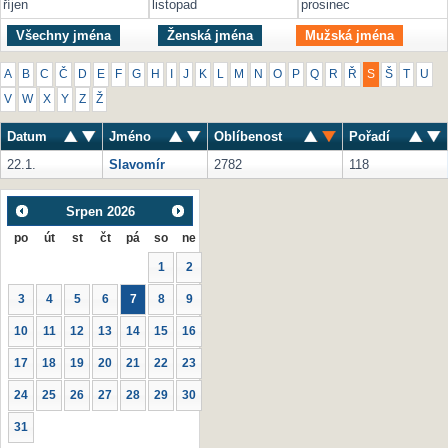
říjen
listopad
prosinec
Všechny jména
Ženská jména
Mužská jména
A
B
C
Č
D
E
F
G
H
I
J
K
L
M
N
O
P
Q
R
Ř
S
Š
T
U
V
W
X
Y
Z
Ž
Datum
Jméno
Oblíbenost
Pořadí
22.1.
Slavomír
2782
118
Srpen
2026
po
út
st
čt
pá
so
ne
1
2
3
4
5
6
7
8
9
10
11
12
13
14
15
16
17
18
19
20
21
22
23
24
25
26
27
28
29
30
31