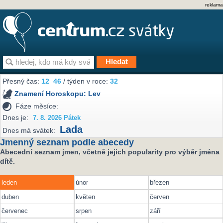
reklama
Přesný čas:
12
46
/ týden v roce:
32
Znamení Horoskopu:
Lev
Fáze měsíce:
Dnes je:
7. 8. 2026 Pátek
Lada
Dnes má svátek:
Jmenný seznam podle abecedy
Abecední seznam jmen, včetně jejich popularity pro výběr jména
dítě.
leden
únor
březen
duben
květen
červen
červenec
srpen
září