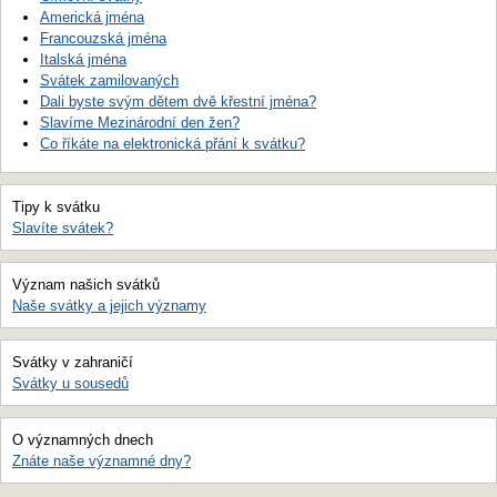
Americká jména
Francouzská jména
Italská jména
Svátek zamilovaných
Dali byste svým dětem dvě křestní jména?
Slavíme Mezinárodní den žen?
Co říkáte na elektronická přání k svátku?
Tipy k svátku
Slavíte svátek?
Význam našich svátků
Naše svátky a jejich významy
Svátky v zahraničí
Svátky u sousedů
O významných dnech
Znáte naše významné dny?