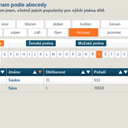
nam podle abecedy
 jmen, včetně jejich popularity pro výběr jména dítě.
únor
březen
duben
květen
červen
srpen
září
říjen
listopad
prosinec
a
Ženská jména
Mužská jména
E
F
G
H
I
J
K
L
M
N
O
P
Q
R
Ř
S
Š
T
U
V
Jméno
Oblíbenost
Pořadí
Saskie
31
910
Sáva
1
39568