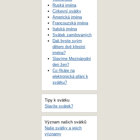
Ruská jména
Církevní svátky
Americká jména
Francouzská jména
Italská jména
Svátek zamilovaných
Dali byste svým
dětem dvě křestní
jména?
Slavíme Mezinárodní
den žen?
Co říkáte na
elektronická přání k
svátku?
Tipy k svátku
Slavíte svátek?
Význam našich svátků
Naše svátky a jejich
významy