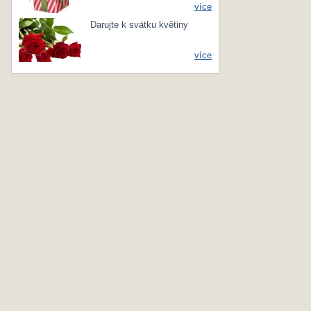
více
Darujte k svátku květiny
více