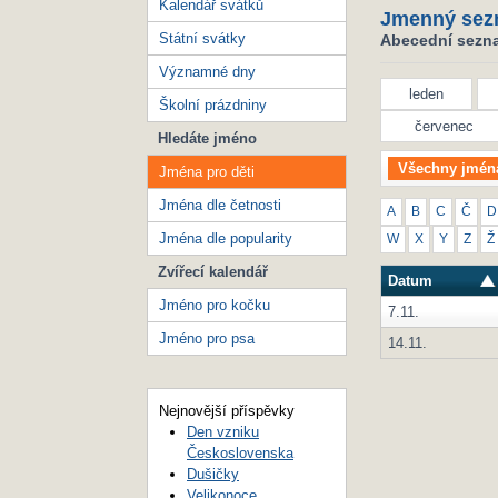
Kalendář svátků
Jmenný sez
Státní svátky
Abecední seznam
Významné dny
leden
Školní prázdniny
červenec
Hledáte jméno
Všechny jmén
Jména pro děti
Jména dle četnosti
A
B
C
Č
D
Jména dle popularity
W
X
Y
Z
Ž
Zvířecí kalendář
Datum
Jméno pro kočku
7.11.
Jméno pro psa
14.11.
Nejnovější příspěvky
Den vzniku
Československa
Dušičky
Velikonoce