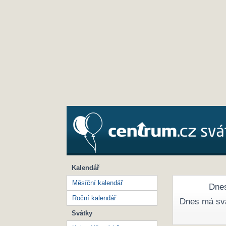
Kalendář
Měsíční kalendář
Dnes
Roční kalendář
Dnes má sv
Svátky