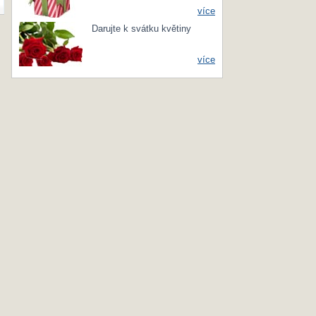
více
Darujte k svátku květiny
více