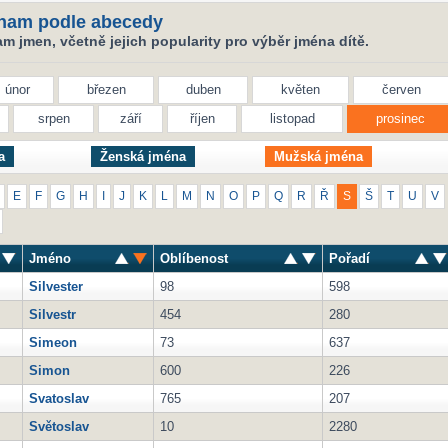
nam podle abecedy
 jmen, včetně jejich popularity pro výběr jména dítě.
únor
březen
duben
květen
červen
srpen
září
říjen
listopad
prosinec
a
Ženská jména
Mužská jména
E
F
G
H
I
J
K
L
M
N
O
P
Q
R
Ř
S
Š
T
U
V
Jméno
Oblíbenost
Pořadí
Silvester
98
598
Silvestr
454
280
Simeon
73
637
Simon
600
226
Svatoslav
765
207
Světoslav
10
2280