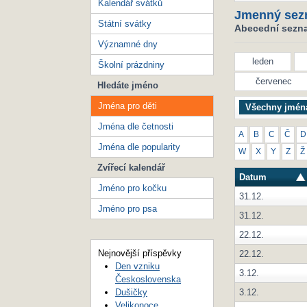
Kalendář svátků
Jmenný sez
Státní svátky
Abecední seznam
Významné dny
leden
Školní prázdniny
červenec
Hledáte jméno
Jména pro děti
Všechny jmén
Jména dle četnosti
A
B
C
Č
D
Jména dle popularity
W
X
Y
Z
Ž
Zvířecí kalendář
Datum
Jméno pro kočku
31.12.
Jméno pro psa
31.12.
22.12.
Nejnovější příspěvky
22.12.
Den vzniku
3.12.
Československa
3.12.
Dušičky
Velikonoce