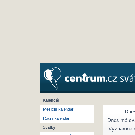
Kalendář
Měsíční kalendář
Dnes
Roční kalendář
Dnes má sv
Svátky
Významné 