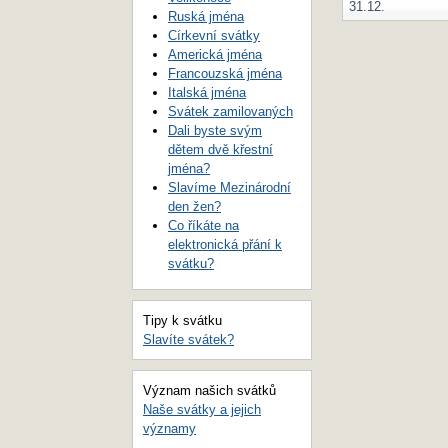
31.12.
Ruská jména
Církevní svátky
Americká jména
Francouzská jména
Italská jména
Svátek zamilovaných
Dali byste svým
dětem dvě křestní
jména?
Slavíme Mezinárodní
den žen?
Co říkáte na
elektronická přání k
svátku?
Tipy k svátku
Slavíte svátek?
Význam našich svátků
Naše svátky a jejich
významy