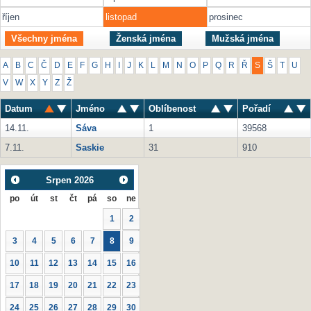
říjen
listopad
prosinec
Všechny jména
Ženská jména
Mužská jména
A
B
C
Č
D
E
F
G
H
I
J
K
L
M
N
O
P
Q
R
Ř
S
Š
T
U
V
W
X
Y
Z
Ž
Datum
Jméno
Oblíbenost
Pořadí
14.11.
Sáva
1
39568
7.11.
Saskie
31
910
Srpen
2026
po
út
st
čt
pá
so
ne
1
2
3
4
5
6
7
8
9
10
11
12
13
14
15
16
17
18
19
20
21
22
23
24
25
26
27
28
29
30