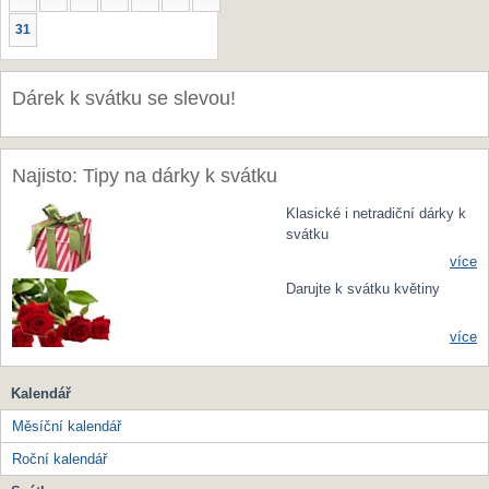
31
Dárek k svátku se slevou!
Najisto: Tipy na dárky k svátku
Klasické i netradiční dárky k
svátku
více
Darujte k svátku květiny
více
Kalendář
Měsíční kalendář
Roční kalendář