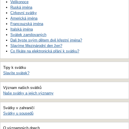
Velikonoce
Ruská jména
Církevní svátky
Americká jména
Francouzská jména
Italská jména
Svátek zamilovaných
Dali byste svým dětem dvě křestní jména?
Slavíme Mezinárodní den žen?
Co říkáte na elektronická přání k svátku?
Tipy k svátku
Slavíte svátek?
Význam našich svátků
Naše svátky a jejich významy
Svátky v zahraničí
Svátky u sousedů
O významných dnech