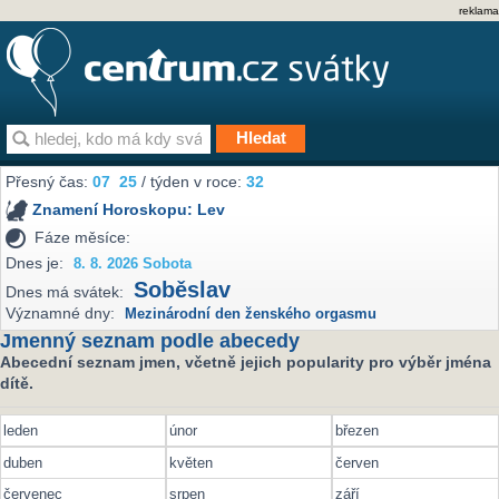
reklama
Přesný čas:
07
:
25
/ týden v roce:
32
Znamení Horoskopu:
Lev
Fáze měsíce:
Dnes je:
8. 8. 2026 Sobota
Soběslav
Dnes má svátek:
Významné dny:
Mezinárodní den ženského orgasmu
Jmenný seznam podle abecedy
Abecední seznam jmen, včetně jejich popularity pro výběr jména
dítě.
leden
únor
březen
duben
květen
červen
červenec
srpen
září