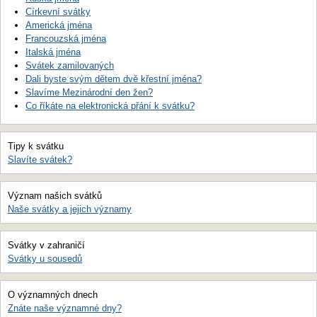
Církevní svátky
Americká jména
Francouzská jména
Italská jména
Svátek zamilovaných
Dali byste svým dětem dvě křestní jména?
Slavíme Mezinárodní den žen?
Co říkáte na elektronická přání k svátku?
Tipy k svátku
Slavíte svátek?
Význam našich svátků
Naše svátky a jejich významy
Svátky v zahraničí
Svátky u sousedů
O významných dnech
Znáte naše významné dny?