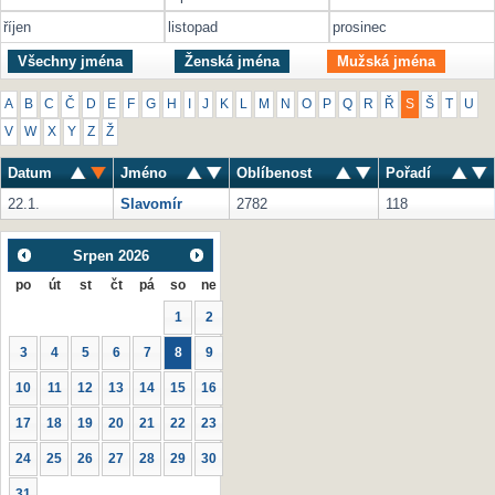
říjen
listopad
prosinec
Všechny jména
Ženská jména
Mužská jména
A
B
C
Č
D
E
F
G
H
I
J
K
L
M
N
O
P
Q
R
Ř
S
Š
T
U
V
W
X
Y
Z
Ž
Datum
Jméno
Oblíbenost
Pořadí
22.1.
Slavomír
2782
118
Srpen
2026
po
út
st
čt
pá
so
ne
1
2
3
4
5
6
7
8
9
10
11
12
13
14
15
16
17
18
19
20
21
22
23
24
25
26
27
28
29
30
31