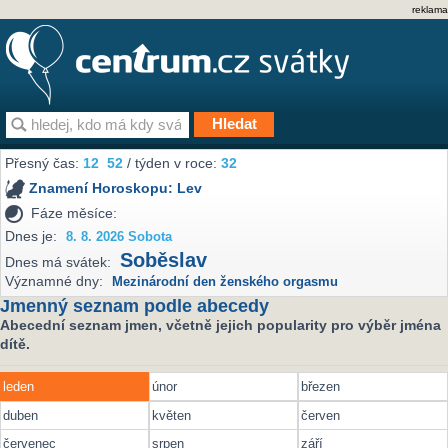
reklama
Přesný čas:
12
52
/ týden v roce:
32
Znamení Horoskopu:
Lev
Fáze měsíce:
Dnes je:
8. 8. 2026 Sobota
Soběslav
Dnes má svátek:
Významné dny:
Mezinárodní den ženského orgasmu
Jmenný seznam podle abecedy
Abecední seznam jmen, včetně jejich popularity pro výběr jména
dítě.
leden
únor
březen
duben
květen
červen
červenec
srpen
září