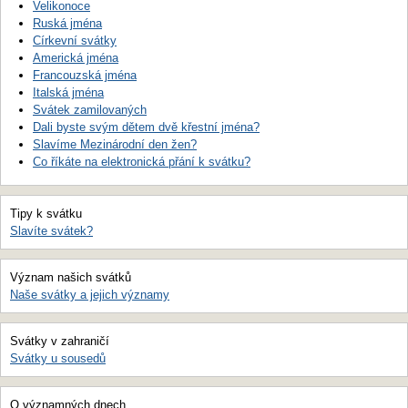
Velikonoce
Ruská jména
Církevní svátky
Americká jména
Francouzská jména
Italská jména
Svátek zamilovaných
Dali byste svým dětem dvě křestní jména?
Slavíme Mezinárodní den žen?
Co říkáte na elektronická přání k svátku?
Tipy k svátku
Slavíte svátek?
Význam našich svátků
Naše svátky a jejich významy
Svátky v zahraničí
Svátky u sousedů
O významných dnech