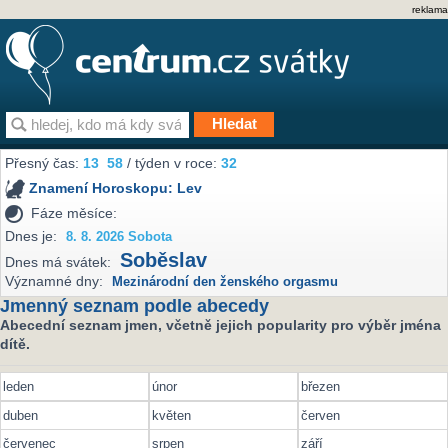
reklama
Přesný čas:
13
58
/ týden v roce:
32
Znamení Horoskopu:
Lev
Fáze měsíce:
Dnes je:
8. 8. 2026 Sobota
Soběslav
Dnes má svátek:
Významné dny:
Mezinárodní den ženského orgasmu
Jmenný seznam podle abecedy
Abecední seznam jmen, včetně jejich popularity pro výběr jména
dítě.
leden
únor
březen
duben
květen
červen
červenec
srpen
září