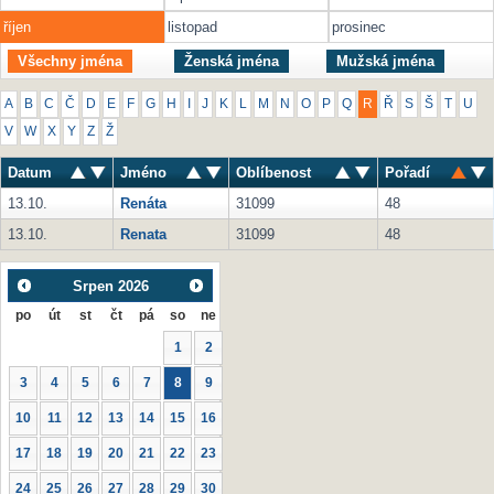
říjen
listopad
prosinec
Všechny jména
Ženská jména
Mužská jména
A
B
C
Č
D
E
F
G
H
I
J
K
L
M
N
O
P
Q
R
Ř
S
Š
T
U
V
W
X
Y
Z
Ž
Datum
Jméno
Oblíbenost
Pořadí
13.10.
Renáta
31099
48
13.10.
Renata
31099
48
Srpen
2026
po
út
st
čt
pá
so
ne
1
2
3
4
5
6
7
8
9
10
11
12
13
14
15
16
17
18
19
20
21
22
23
24
25
26
27
28
29
30