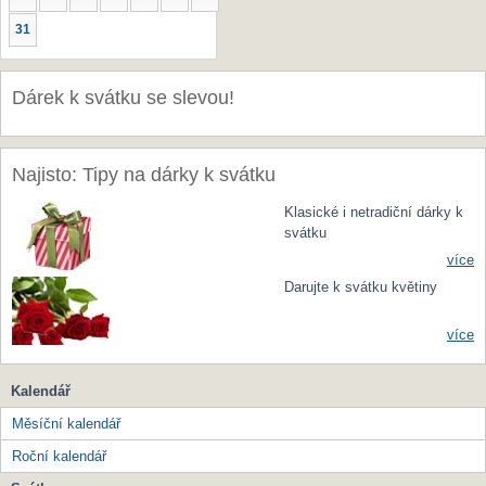
31
Dárek k svátku se slevou!
Najisto: Tipy na dárky k svátku
Klasické i netradiční dárky k
svátku
více
Darujte k svátku květiny
více
Kalendář
Měsíční kalendář
Roční kalendář