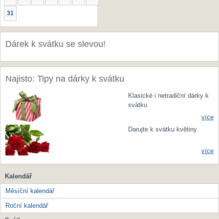
31
Dárek k svátku se slevou!
Najisto: Tipy na dárky k svátku
Klasické i netradiční dárky k
svátku
více
Darujte k svátku květiny
více
Kalendář
Měsíční kalendář
Roční kalendář