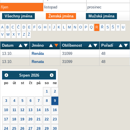
říjen
listopad
prosinec
Všechny jména
Ženská jména
Mužská jména
A
B
C
Č
D
E
F
G
H
I
J
K
L
M
N
O
P
Q
R
Ř
S
Š
T
U
V
W
X
Y
Z
Ž
Datum
Jméno
Oblíbenost
Pořadí
13.10.
Renáta
31099
48
13.10.
Renata
31099
48
Srpen
2026
po
út
st
čt
pá
so
ne
1
2
3
4
5
6
7
8
9
10
11
12
13
14
15
16
17
18
19
20
21
22
23
24
25
26
27
28
29
30