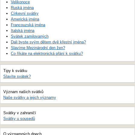
Velikonoce
Ruská jména
Církevní svátky
Americká jména
Francouzská jména
Italská jména
Svátek zamilovaných
Dali byste svým dětem dvě křestní jména?
Slavíme Mezinárodní den žen?
Co říkáte na elektronická přání k svátku?
Tipy k svátku
Slavíte svátek?
Význam našich svátků
Naše svátky a jejich významy
Svátky v zahraničí
Svátky u sousedů
O významných dnech