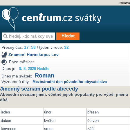
reklama
Přesný čas:
17
:
58
/ týden v roce:
32
Znamení Horoskopu:
Lev
Fáze měsíce:
Dnes je:
9. 8. 2026 Neděle
Roman
Dnes má svátek:
Významné dny:
Mezinárodní den původního obyvatelstva
Jmenný seznam podle abecedy
Abecední seznam jmen, včetně jejich popularity pro výběr jména
dítě.
leden
únor
březen
duben
květen
červen
červenec
srpen
září