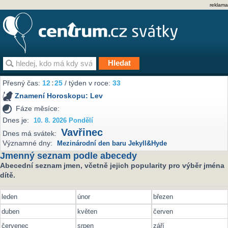
reklama
Přesný čas:
12
:
25
/ týden v roce:
33
Znamení Horoskopu:
Lev
Fáze měsíce:
Dnes je:
10. 8. 2026 Pondělí
Vavřinec
Dnes má svátek:
Významné dny:
Mezinárodní den baru Jekyll&Hyde
Jmenný seznam podle abecedy
Abecední seznam jmen, včetně jejich popularity pro výběr jména
dítě.
leden
únor
březen
duben
květen
červen
červenec
srpen
září