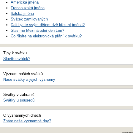
Americká jména
Francouzská jména
Italská jména
Svátek zamilovaných
Dali byste svým dětem dvě křestní jména?
Slavíme Mezinárodní den žen?
Co říkáte na elektronická přání k svátku?
Tipy k svátku
Slavíte svátek?
Význam našich svátků
Naše svátky a jejich významy
Svátky v zahraničí
Svátky u sousedů
O významných dnech
Znáte naše významné dny?
reklama