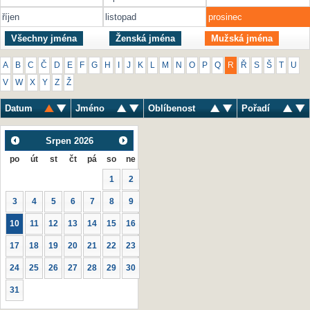
říjen
listopad
prosinec
Všechny jména
Ženská jména
Mužská jména
A
B
C
Č
D
E
F
G
H
I
J
K
L
M
N
O
P
Q
R
Ř
S
Š
T
U
V
W
X
Y
Z
Ž
Datum
Jméno
Oblíbenost
Pořadí
Srpen
2026
po
út
st
čt
pá
so
ne
1
2
3
4
5
6
7
8
9
10
11
12
13
14
15
16
17
18
19
20
21
22
23
24
25
26
27
28
29
30
31