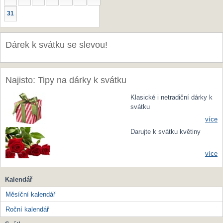
31
Dárek k svátku se slevou!
Najisto: Tipy na dárky k svátku
Klasické i netradiční dárky k
svátku
více
Darujte k svátku květiny
více
Kalendář
Měsíční kalendář
Roční kalendář