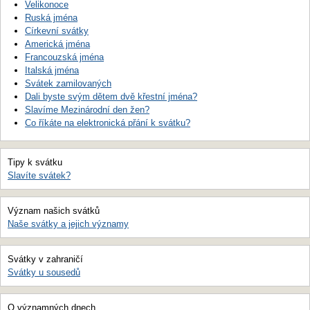
Velikonoce
Ruská jména
Církevní svátky
Americká jména
Francouzská jména
Italská jména
Svátek zamilovaných
Dali byste svým dětem dvě křestní jména?
Slavíme Mezinárodní den žen?
Co říkáte na elektronická přání k svátku?
Tipy k svátku
Slavíte svátek?
Význam našich svátků
Naše svátky a jejich významy
Svátky v zahraničí
Svátky u sousedů
O významných dnech