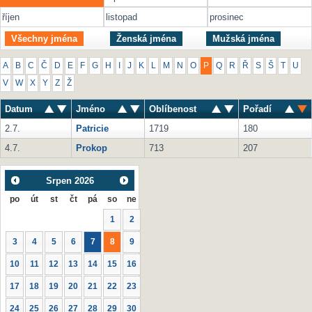
říjen
listopad
prosinec
Všechny jména
Ženská jména
Mužská jména
A
B
C
Č
D
E
F
G
H
I
J
K
L
M
N
O
P
Q
R
Ř
S
Š
T
U
V
W
X
Y
Z
Ž
Datum
Jméno
Oblíbenost
Pořadí
2.7.
Patricie
1719
180
4.7.
Prokop
713
207
Srpen
2026
po
út
st
čt
pá
so
ne
1
2
3
4
5
6
7
8
9
10
11
12
13
14
15
16
17
18
19
20
21
22
23
24
25
26
27
28
29
30