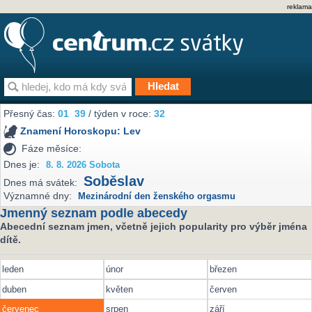
reklama
Přesný čas:
01
39
/ týden v roce:
32
Znamení Horoskopu:
Lev
Fáze měsíce:
Dnes je:
8. 8. 2026 Sobota
Soběslav
Dnes má svátek:
Významné dny:
Mezinárodní den ženského orgasmu
Jmenný seznam podle abecedy
Abecední seznam jmen, včetně jejich popularity pro výběr jména
dítě.
leden
únor
březen
duben
květen
červen
červenec
srpen
září