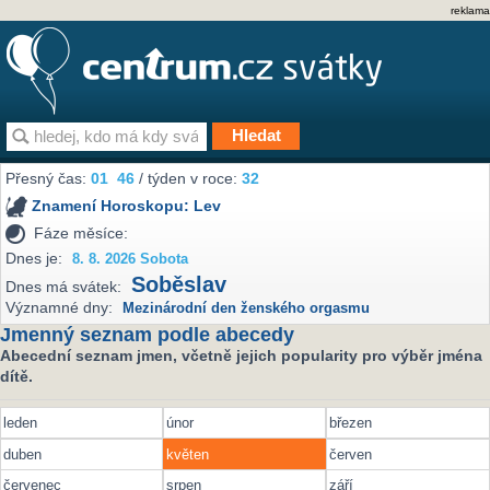
reklama
Přesný čas:
01
46
/ týden v roce:
32
Znamení Horoskopu:
Lev
Fáze měsíce:
Dnes je:
8. 8. 2026 Sobota
Soběslav
Dnes má svátek:
Významné dny:
Mezinárodní den ženského orgasmu
Jmenný seznam podle abecedy
Abecední seznam jmen, včetně jejich popularity pro výběr jména
dítě.
leden
únor
březen
duben
květen
červen
červenec
srpen
září