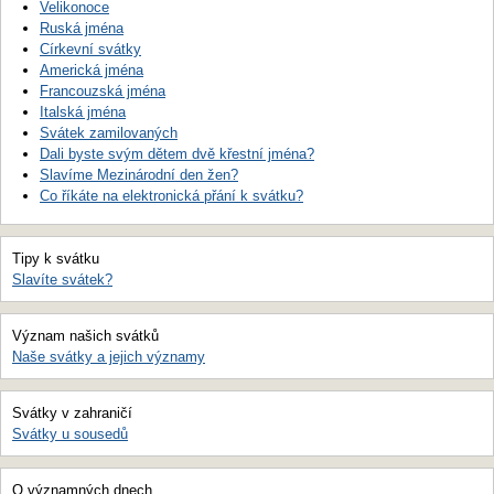
Velikonoce
Ruská jména
Církevní svátky
Americká jména
Francouzská jména
Italská jména
Svátek zamilovaných
Dali byste svým dětem dvě křestní jména?
Slavíme Mezinárodní den žen?
Co říkáte na elektronická přání k svátku?
Tipy k svátku
Slavíte svátek?
Význam našich svátků
Naše svátky a jejich významy
Svátky v zahraničí
Svátky u sousedů
O významných dnech