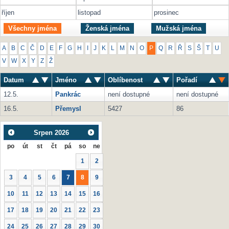
říjen
listopad
prosinec
Všechny jména
Ženská jména
Mužská jména
A
B
C
Č
D
E
F
G
H
I
J
K
L
M
N
O
P
Q
R
Ř
S
Š
T
U
V
W
X
Y
Z
Ž
Datum
Jméno
Oblíbenost
Pořadí
12.5.
Pankrác
není dostupné
není dostupné
16.5.
Přemysl
5427
86
Srpen
2026
po
út
st
čt
pá
so
ne
1
2
3
4
5
6
7
8
9
10
11
12
13
14
15
16
17
18
19
20
21
22
23
24
25
26
27
28
29
30