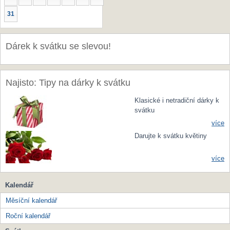
31
Dárek k svátku se slevou!
Najisto: Tipy na dárky k svátku
Klasické i netradiční dárky k
svátku
více
Darujte k svátku květiny
více
Kalendář
Měsíční kalendář
Roční kalendář