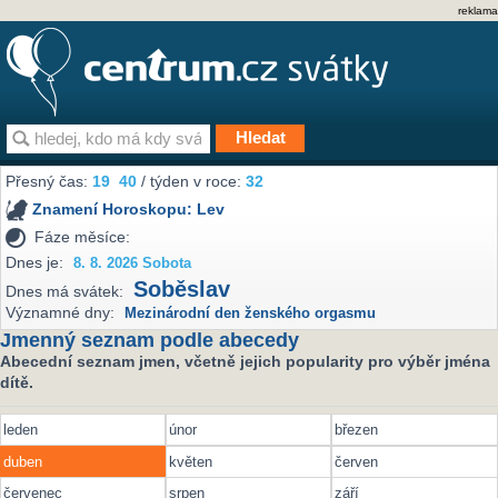
reklama
Přesný čas:
19
:
40
/ týden v roce:
32
Znamení Horoskopu:
Lev
Fáze měsíce:
Dnes je:
8. 8. 2026 Sobota
Soběslav
Dnes má svátek:
Významné dny:
Mezinárodní den ženského orgasmu
Jmenný seznam podle abecedy
Abecední seznam jmen, včetně jejich popularity pro výběr jména
dítě.
leden
únor
březen
duben
květen
červen
červenec
srpen
září