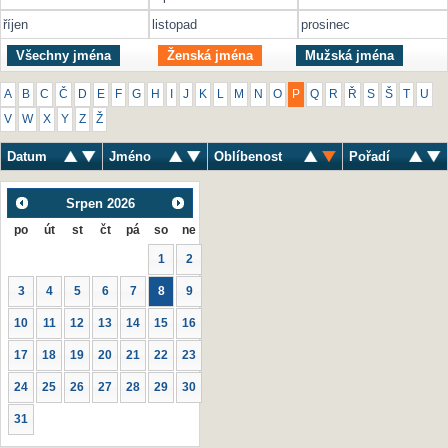
říjen
listopad
prosinec
Všechny jména
Ženská jména
Mužská jména
A
B
C
Č
D
E
F
G
H
I
J
K
L
M
N
O
P
Q
R
Ř
S
Š
T
U
V
W
X
Y
Z
Ž
Datum
Jméno
Oblíbenost
Pořadí
Srpen
2026
po
út
st
čt
pá
so
ne
1
2
3
4
5
6
7
8
9
10
11
12
13
14
15
16
17
18
19
20
21
22
23
24
25
26
27
28
29
30
31