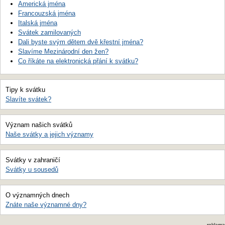
Americká jména
Francouzská jména
Italská jména
Svátek zamilovaných
Dali byste svým dětem dvě křestní jména?
Slavíme Mezinárodní den žen?
Co říkáte na elektronická přání k svátku?
Tipy k svátku
Slavíte svátek?
Význam našich svátků
Naše svátky a jejich významy
Svátky v zahraničí
Svátky u sousedů
O významných dnech
Znáte naše významné dny?
reklama