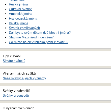
Ruská jména
Církevní svátky
Americká jména
Francouzská jména
Italská jména
Svátek zamilovaných
Dali byste svým dětem dvě křestní jména?
Slavíme Mezinárodní den žen?
Co říkáte na elektronická přání k svátku?
Tipy k svátku
Slavíte svátek?
Význam našich svátků
Naše svátky a jejich významy
Svátky v zahraničí
Svátky u sousedů
O významných dnech