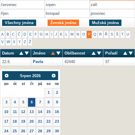
červenec
srpen
září
říjen
listopad
prosinec
Všechny jména
Ženská jména
Mužská jména
A
B
C
Č
D
E
F
G
H
I
J
K
L
M
N
O
P
Q
R
Ř
S
Š
T
U
V
W
X
Y
Z
Ž
Datum
Jméno
Oblíbenost
Pořadí
22.6.
Pavla
42440
37
Srpen
2026
po
út
st
čt
pá
so
ne
1
2
3
4
5
6
7
8
9
10
11
12
13
14
15
16
17
18
19
20
21
22
23
24
25
26
27
28
29
30