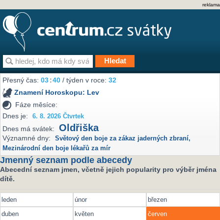
reklama
Přesný čas:
03
40
/ týden v roce:
32
Znamení Horoskopu:
Lev
Fáze měsíce:
Dnes je:
6. 8. 2026 Čtvrtek
Oldřiška
Dnes má svátek:
Významné dny:
Světový den boje za zákaz jaderných zbraní
,
Mezinárodní den boje lékařů za mír
Jmenný seznam podle abecedy
Abecední seznam jmen, včetně jejich popularity pro výběr jména
dítě.
leden
únor
březen
duben
květen
červen