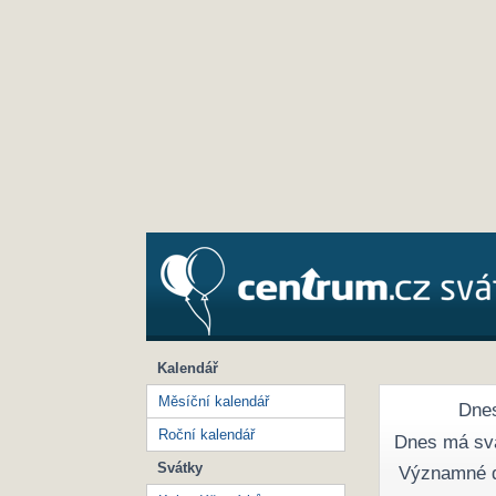
Kalendář
Měsíční kalendář
Dnes
Roční kalendář
Dnes má sv
Svátky
Významné 