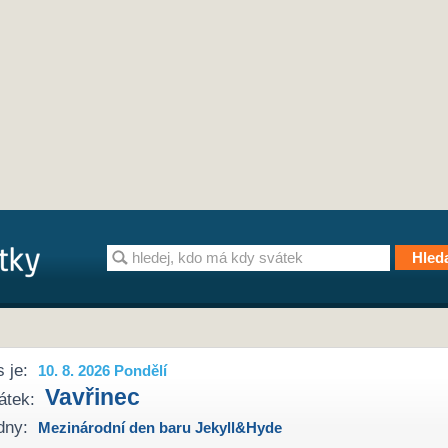
 je:
10. 8. 2026 Pondělí
Vavřinec
átek:
dny:
Mezinárodní den baru Jekyll&Hyde