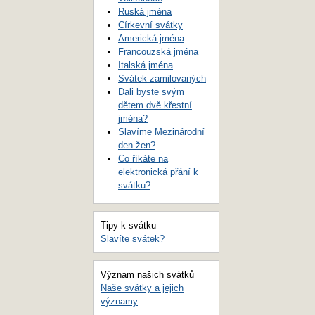
Ruská jména
Církevní svátky
Americká jména
Francouzská jména
Italská jména
Svátek zamilovaných
Dali byste svým
dětem dvě křestní
jména?
Slavíme Mezinárodní
den žen?
Co říkáte na
elektronická přání k
svátku?
Tipy k svátku
Slavíte svátek?
Význam našich svátků
Naše svátky a jejich
významy