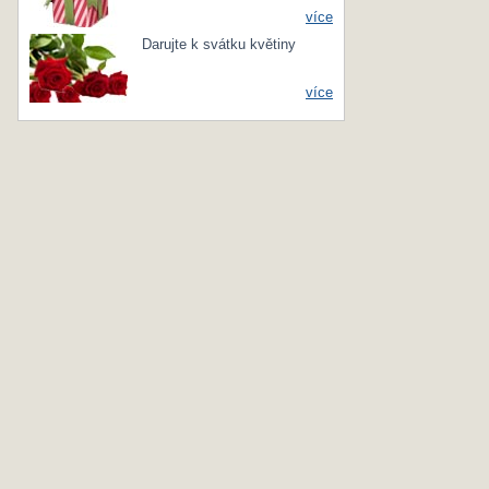
více
Darujte k svátku květiny
více