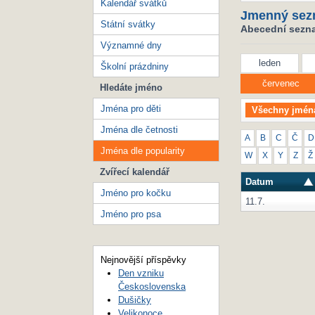
Kalendář svátků
Jmenný sez
Státní svátky
Abecední seznam
Významné dny
leden
Školní prázdniny
červenec
Hledáte jméno
Jména pro děti
Všechny jmén
Jména dle četnosti
A
B
C
Č
D
Jména dle popularity
W
X
Y
Z
Ž
Zvířecí kalendář
Datum
Jméno pro kočku
11.7.
Jméno pro psa
Nejnovější příspěvky
Den vzniku
Československa
Dušičky
Velikonoce