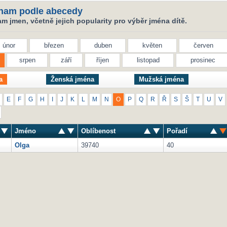
nam podle abecedy
 jmen, včetně jejich popularity pro výběr jména dítě.
únor
březen
duben
květen
červen
srpen
září
říjen
listopad
prosinec
a
Ženská jména
Mužská jména
E
F
G
H
I
J
K
L
M
N
O
P
Q
R
Ř
S
Š
T
U
V
Jméno
Oblíbenost
Pořadí
Olga
39740
40