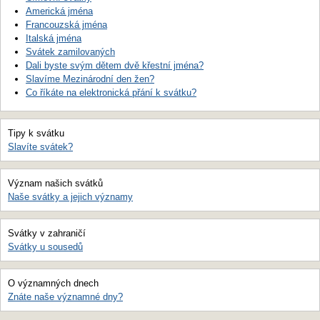
Americká jména
Francouzská jména
Italská jména
Svátek zamilovaných
Dali byste svým dětem dvě křestní jména?
Slavíme Mezinárodní den žen?
Co říkáte na elektronická přání k svátku?
Tipy k svátku
Slavíte svátek?
Význam našich svátků
Naše svátky a jejich významy
Svátky v zahraničí
Svátky u sousedů
O významných dnech
Znáte naše významné dny?