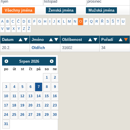
říjen
listopad
prosinec
Všechny jména
Ženská jména
Mužská jména
A
B
C
Č
D
E
F
G
H
I
J
K
L
M
N
O
P
Q
R
Ř
S
Š
T
U
V
W
X
Y
Z
Ž
Datum
Jméno
Oblíbenost
Pořadí
20.2.
Oldřich
31602
34
Srpen
2026
po
út
st
čt
pá
so
ne
1
2
3
4
5
6
7
8
9
10
11
12
13
14
15
16
17
18
19
20
21
22
23
24
25
26
27
28
29
30
31