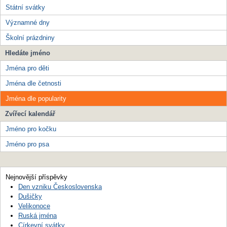
Státní svátky
Významné dny
Školní prázdniny
Hledáte jméno
Jména pro děti
Jména dle četnosti
Jména dle popularity
Zvířecí kalendář
Jméno pro kočku
Jméno pro psa
Nejnovější příspěvky
Den vzniku Československa
Dušičky
Velikonoce
Ruská jména
Církevní svátky