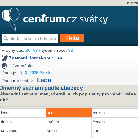
reklama
Přesný čas:
20
57
/ týden v roce:
32
Znamení Horoskopu:
Lev
Fáze měsíce:
Dnes je:
7. 8. 2026 Pátek
Lada
Dnes má svátek:
Jmenný seznam podle abecedy
Abecední seznam jmen, včetně jejich popularity pro výběr jména
dítě.
leden
únor
březen
duben
květen
červen
červenec
srpen
září