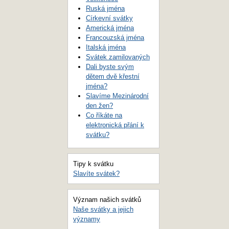
Ruská jména
Církevní svátky
Americká jména
Francouzská jména
Italská jména
Svátek zamilovaných
Dali byste svým
dětem dvě křestní
jména?
Slavíme Mezinárodní
den žen?
Co říkáte na
elektronická přání k
svátku?
Tipy k svátku
Slavíte svátek?
Význam našich svátků
Naše svátky a jejich
významy