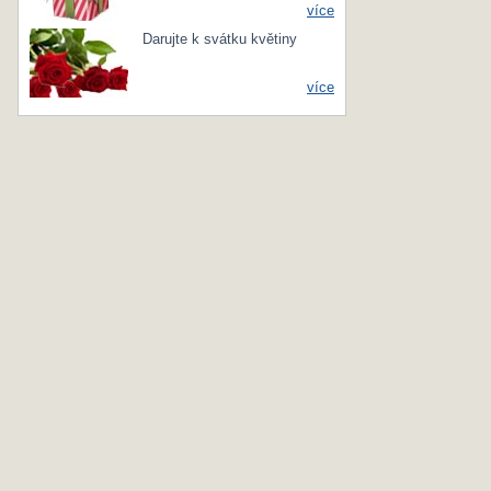
více
Darujte k svátku květiny
více