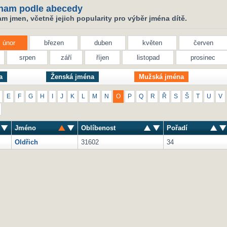
nam podle abecedy
 jmen, včetně jejich popularity pro výběr jména dítě.
únor
březen
duben
květen
červen
srpen
září
říjen
listopad
prosinec
a
Ženská jména
Mužská jména
E
F
G
H
I
J
K
L
M
N
O
P
Q
R
Ř
S
Š
T
U
V
Jméno
Oblíbenost
Pořadí
Oldřich
31602
34