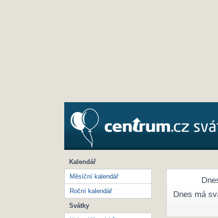
Kalendář
Měsíční kalendář
Dnes
Roční kalendář
Dnes má sv
Svátky