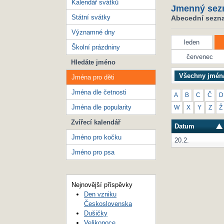
Kalendář svátků
Jmenný sez
Státní svátky
Abecední seznam
Významné dny
leden
Školní prázdniny
červenec
Hledáte jméno
Všechny jmén
Jména pro děti
Jména dle četnosti
A
B
C
Č
D
Jména dle popularity
W
X
Y
Z
Ž
Zvířecí kalendář
Datum
Jméno pro kočku
20.2.
Jméno pro psa
Nejnovější příspěvky
Den vzniku
Československa
Dušičky
Velikonoce