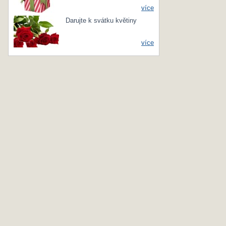
více
Darujte k svátku květiny
více