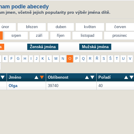
nam podle abecedy
 jmen, včetně jejich popularity pro výběr jména dítě.
únor
březen
duben
květen
červen
srpen
září
říjen
listopad
prosinec
a
Ženská jména
Mužská jména
E
F
G
H
I
J
K
L
M
N
O
P
Q
R
Ř
S
Š
T
U
V
Jméno
Oblíbenost
Pořadí
Olga
39740
40