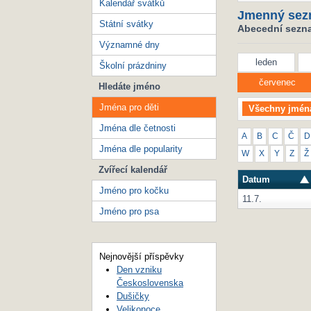
Kalendář svátků
Jmenný sez
Státní svátky
Abecední seznam
Významné dny
leden
Školní prázdniny
červenec
Hledáte jméno
Jména pro děti
Všechny jmén
Jména dle četnosti
A
B
C
Č
D
Jména dle popularity
W
X
Y
Z
Ž
Zvířecí kalendář
Datum
Jméno pro kočku
11.7.
Jméno pro psa
Nejnovější příspěvky
Den vzniku
Československa
Dušičky
Velikonoce