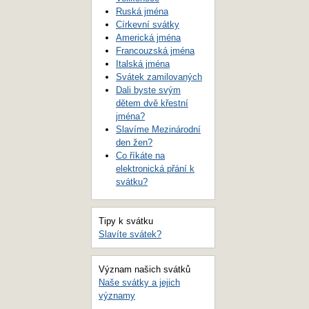
Ruská jména
Církevní svátky
Americká jména
Francouzská jména
Italská jména
Svátek zamilovaných
Dali byste svým
dětem dvě křestní
jména?
Slavíme Mezinárodní
den žen?
Co říkáte na
elektronická přání k
svátku?
Tipy k svátku
Slavíte svátek?
Význam našich svátků
Naše svátky a jejich
významy