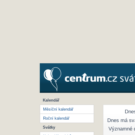
Kalendář
Měsíční kalendář
Dnes
Roční kalendář
Dnes má sv
Svátky
Významné 