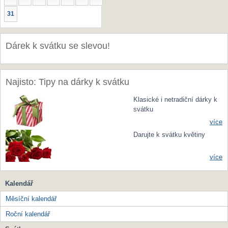
31
Dárek k svátku se slevou!
Najisto: Tipy na dárky k svátku
Klasické i netradiční dárky k
svátku
více
Darujte k svátku květiny
více
Kalendář
Měsíční kalendář
Roční kalendář