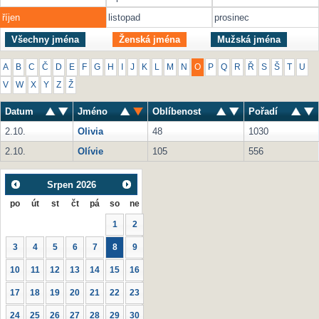
říjen
listopad
prosinec
Všechny jména
Ženská jména
Mužská jména
A
B
C
Č
D
E
F
G
H
I
J
K
L
M
N
O
P
Q
R
Ř
S
Š
T
U
V
W
X
Y
Z
Ž
Datum
Jméno
Oblíbenost
Pořadí
2.10.
Olivia
48
1030
2.10.
Olívie
105
556
Srpen
2026
po
út
st
čt
pá
so
ne
1
2
3
4
5
6
7
8
9
10
11
12
13
14
15
16
17
18
19
20
21
22
23
24
25
26
27
28
29
30