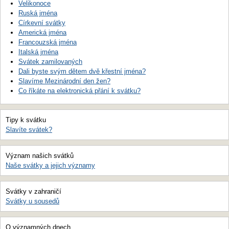
Velikonoce
Ruská jména
Církevní svátky
Americká jména
Francouzská jména
Italská jména
Svátek zamilovaných
Dali byste svým dětem dvě křestní jména?
Slavíme Mezinárodní den žen?
Co říkáte na elektronická přání k svátku?
Tipy k svátku
Slavíte svátek?
Význam našich svátků
Naše svátky a jejich významy
Svátky v zahraničí
Svátky u sousedů
O významných dnech