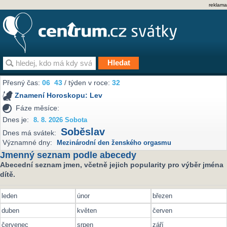
reklama
Přesný čas:
06
:
43
/ týden v roce:
32
Znamení Horoskopu:
Lev
Fáze měsíce:
Dnes je:
8. 8. 2026 Sobota
Soběslav
Dnes má svátek:
Významné dny:
Mezinárodní den ženského orgasmu
Jmenný seznam podle abecedy
Abecední seznam jmen, včetně jejich popularity pro výběr jména
dítě.
leden
únor
březen
duben
květen
červen
červenec
srpen
září