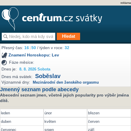
reklama
Přesný čas:
16
:
50
/ týden v roce:
32
Znamení Horoskopu:
Lev
Fáze měsíce:
Dnes je:
8. 8. 2026 Sobota
Soběslav
Dnes má svátek:
Významné dny:
Mezinárodní den ženského orgasmu
Jmenný seznam podle abecedy
Abecední seznam jmen, včetně jejich popularity pro výběr jména
dítě.
leden
únor
březen
duben
květen
červen
červenec
srpen
září