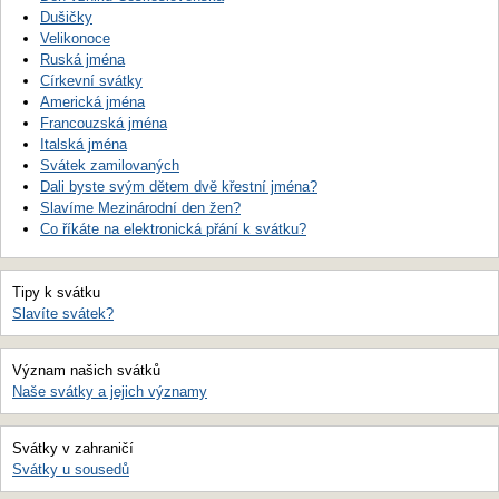
Dušičky
Velikonoce
Ruská jména
Církevní svátky
Americká jména
Francouzská jména
Italská jména
Svátek zamilovaných
Dali byste svým dětem dvě křestní jména?
Slavíme Mezinárodní den žen?
Co říkáte na elektronická přání k svátku?
Tipy k svátku
Slavíte svátek?
Význam našich svátků
Naše svátky a jejich významy
Svátky v zahraničí
Svátky u sousedů