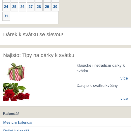
24
25
26
27
28
29
30
31
Dárek k svátku se slevou!
Najisto: Tipy na dárky k svátku
Klasické i netradiční dárky k
svátku
více
Darujte k svátku květiny
více
Kalendář
Měsíční kalendář