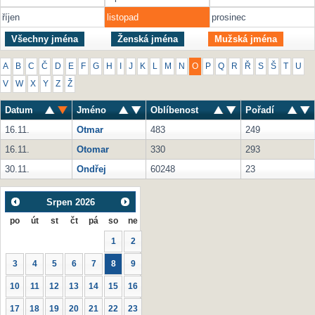
říjen
listopad
prosinec
Všechny jména
Ženská jména
Mužská jména
A
B
C
Č
D
E
F
G
H
I
J
K
L
M
N
O
P
Q
R
Ř
S
Š
T
U
V
W
X
Y
Z
Ž
Datum
Jméno
Oblíbenost
Pořadí
16.11.
Otmar
483
249
16.11.
Otomar
330
293
30.11.
Ondřej
60248
23
Srpen
2026
po
út
st
čt
pá
so
ne
1
2
3
4
5
6
7
8
9
10
11
12
13
14
15
16
17
18
19
20
21
22
23