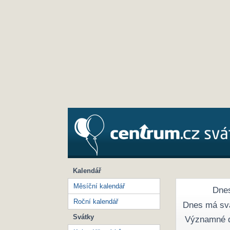
Kalendář
Měsíční kalendář
Dnes
Roční kalendář
Dnes má sv
Svátky
Významné 