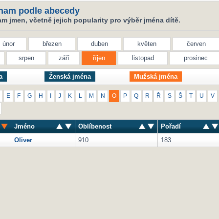
nam podle abecedy
 jmen, včetně jejich popularity pro výběr jména dítě.
únor
březen
duben
květen
červen
srpen
září
říjen
listopad
prosinec
a
Ženská jména
Mužská jména
E
F
G
H
I
J
K
L
M
N
O
P
Q
R
Ř
S
Š
T
U
V
Jméno
Oblíbenost
Pořadí
Oliver
910
183