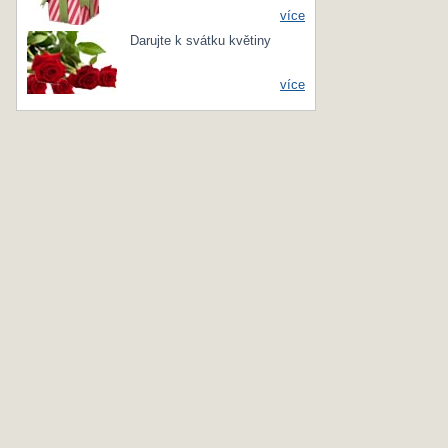
více
Darujte k svátku květiny
více