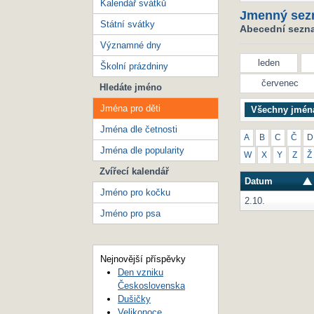
Kalendář svátků
Jmenný sez
Státní svátky
Abecední seznam
Významné dny
leden
Školní prázdniny
červenec
Hledáte jméno
Jména pro děti
Všechny jmén
Jména dle četnosti
A
B
C
Č
D
Jména dle popularity
W
X
Y
Z
Ž
Zvířecí kalendář
Datum
Jméno pro kočku
2.10.
Jméno pro psa
Nejnovější příspěvky
Den vzniku
Československa
Dušičky
Velikonoce