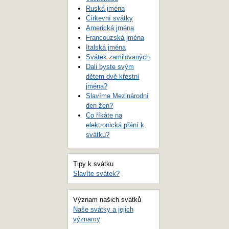
Ruská jména
Církevní svátky
Americká jména
Francouzská jména
Italská jména
Svátek zamilovaných
Dali byste svým
dětem dvě křestní
jména?
Slavíme Mezinárodní
den žen?
Co říkáte na
elektronická přání k
svátku?
Tipy k svátku
Slavíte svátek?
Význam našich svátků
Naše svátky a jejich
významy