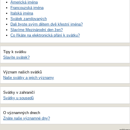
Americká jména
Francouzská jména
Italská jména
Svátek zamilovaných
Dali byste svým dětem dvě křestní jména?
Slavíme Mezinárodní den žen?
Co říkáte na elektronická přání k svátku?
Tipy k svátku
Slavíte svátek?
Význam našich svátků
Naše svátky a jejich významy
Svátky v zahraničí
Svátky u sousedů
O významných dnech
Znáte naše významné dny?
reklama