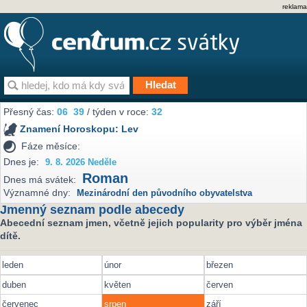
reklama
Přesný čas:
06
39
/ týden v roce:
32
Znamení Horoskopu:
Lev
Fáze měsíce:
Dnes je:
9. 8. 2026 Neděle
Roman
Dnes má svátek:
Významné dny:
Mezinárodní den původního obyvatelstva
Jmenný seznam podle abecedy
Abecední seznam jmen, včetně jejich popularity pro výběr jména
dítě.
leden
únor
březen
duben
květen
červen
červenec
srpen
září