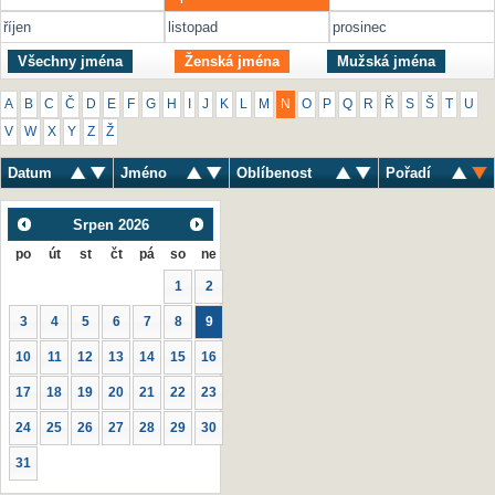
říjen
listopad
prosinec
Všechny jména
Ženská jména
Mužská jména
A
B
C
Č
D
E
F
G
H
I
J
K
L
M
N
O
P
Q
R
Ř
S
Š
T
U
V
W
X
Y
Z
Ž
Datum
Jméno
Oblíbenost
Pořadí
Srpen
2026
po
út
st
čt
pá
so
ne
1
2
3
4
5
6
7
8
9
10
11
12
13
14
15
16
17
18
19
20
21
22
23
24
25
26
27
28
29
30
31