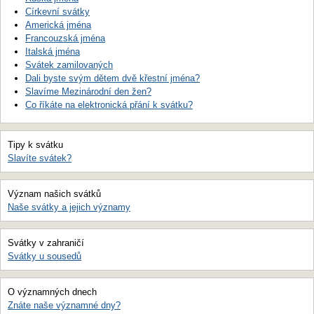
Církevní svátky
Americká jména
Francouzská jména
Italská jména
Svátek zamilovaných
Dali byste svým dětem dvě křestní jména?
Slavíme Mezinárodní den žen?
Co říkáte na elektronická přání k svátku?
Tipy k svátku
Slavíte svátek?
Význam našich svátků
Naše svátky a jejich významy
Svátky v zahraničí
Svátky u sousedů
O významných dnech
Znáte naše významné dny?