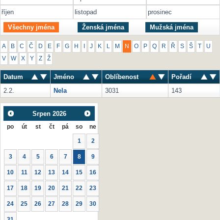
říjen
listopad
prosinec
Všechny jména
Ženská jména
Mužská jména
A
B
C
Č
D
E
F
G
H
I
J
K
L
M
N
O
P
Q
R
Ř
S
Š
T
U
V
W
X
Y
Z
Ž
Datum
Jméno
Oblíbenost
Pořadí
2.2.
Nela
3031
143
Srpen
2026
po
út
st
čt
pá
so
ne
1
2
3
4
5
6
7
8
9
10
11
12
13
14
15
16
17
18
19
20
21
22
23
24
25
26
27
28
29
30
31