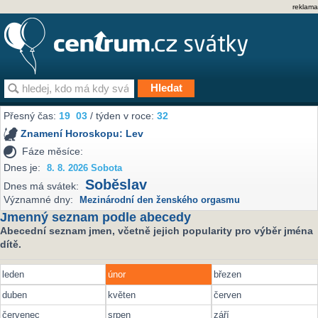
reklama
Přesný čas:
19
03
/ týden v roce:
32
Znamení Horoskopu:
Lev
Fáze měsíce:
Dnes je:
8. 8. 2026 Sobota
Soběslav
Dnes má svátek:
Významné dny:
Mezinárodní den ženského orgasmu
Jmenný seznam podle abecedy
Abecední seznam jmen, včetně jejich popularity pro výběr jména
dítě.
leden
únor
březen
duben
květen
červen
červenec
srpen
září