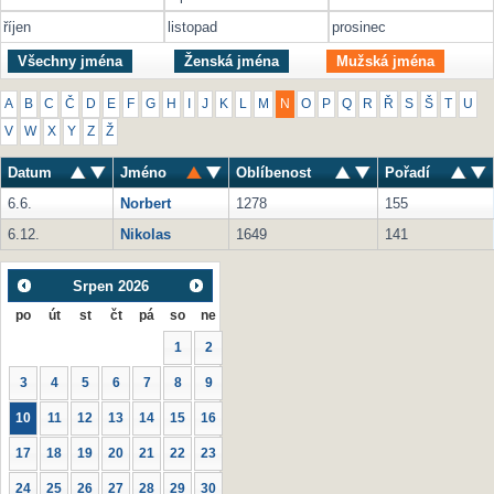
říjen
listopad
prosinec
Všechny jména
Ženská jména
Mužská jména
A
B
C
Č
D
E
F
G
H
I
J
K
L
M
N
O
P
Q
R
Ř
S
Š
T
U
V
W
X
Y
Z
Ž
Datum
Jméno
Oblíbenost
Pořadí
6.6.
Norbert
1278
155
6.12.
Nikolas
1649
141
Srpen
2026
po
út
st
čt
pá
so
ne
1
2
3
4
5
6
7
8
9
10
11
12
13
14
15
16
17
18
19
20
21
22
23
24
25
26
27
28
29
30