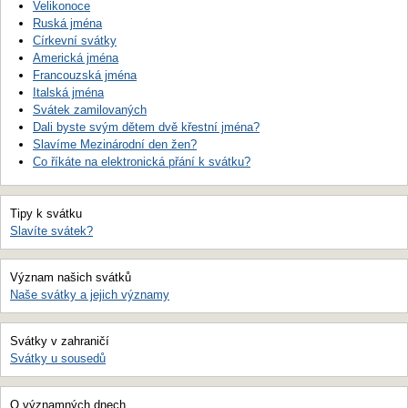
Velikonoce
Ruská jména
Církevní svátky
Americká jména
Francouzská jména
Italská jména
Svátek zamilovaných
Dali byste svým dětem dvě křestní jména?
Slavíme Mezinárodní den žen?
Co říkáte na elektronická přání k svátku?
Tipy k svátku
Slavíte svátek?
Význam našich svátků
Naše svátky a jejich významy
Svátky v zahraničí
Svátky u sousedů
O významných dnech