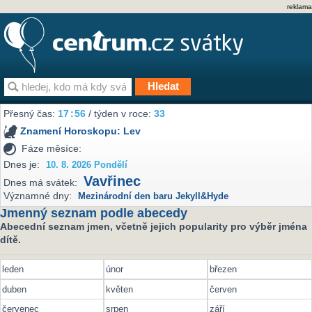
reklama
Přesný čas:
17
:
56
/ týden v roce:
33
Znamení Horoskopu:
Lev
Fáze měsíce:
Dnes je:
10. 8. 2026 Pondělí
Vavřinec
Dnes má svátek:
Významné dny:
Mezinárodní den baru Jekyll&Hyde
Jmenný seznam podle abecedy
Abecední seznam jmen, včetně jejich popularity pro výběr jména
dítě.
leden
únor
březen
duben
květen
červen
červenec
srpen
září