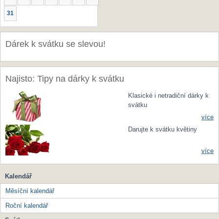
31
Dárek k svátku se slevou!
Najisto: Tipy na dárky k svátku
Klasické i netradiční dárky k
svátku
více
Darujte k svátku květiny
více
Kalendář
Měsíční kalendář
Roční kalendář