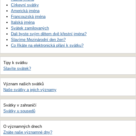
Církevní svátky
Americká jména
Francouzská jména
Italská jména
Svátek zamilovaných
Dali byste svým dětem dvě křestní jména?
Slavíme Mezinárodní den žen?
Co říkáte na elektronická přání k svátku?
Tipy k svátku
Slavíte svátek?
Význam našich svátků
Naše svátky a jejich významy
Svátky v zahraničí
Svátky u sousedů
O významných dnech
Znáte naše významné dny?