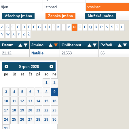
říjen
listopad
prosinec
Všechny jména
Ženská jména
Mužská jména
A
B
C
Č
D
E
F
G
H
I
J
K
L
M
N
O
P
Q
R
Ř
S
Š
T
U
V
W
X
Y
Z
Ž
Datum
Jméno
Oblíbenost
Pořadí
21.12.
Natálie
21553
65
Srpen
2026
po
út
st
čt
pá
so
ne
1
2
3
4
5
6
7
8
9
10
11
12
13
14
15
16
17
18
19
20
21
22
23
24
25
26
27
28
29
30
31