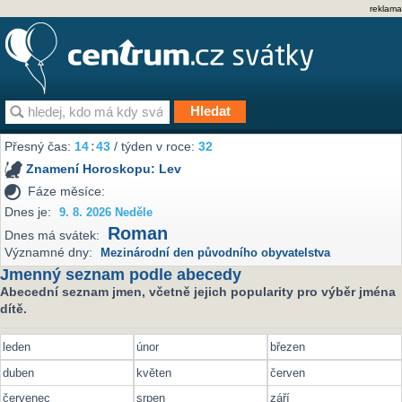
reklama
Přesný čas:
14
:
43
/ týden v roce:
32
Znamení Horoskopu:
Lev
Fáze měsíce:
Dnes je:
9. 8. 2026 Neděle
Roman
Dnes má svátek:
Významné dny:
Mezinárodní den původního obyvatelstva
Jmenný seznam podle abecedy
Abecední seznam jmen, včetně jejich popularity pro výběr jména
dítě.
leden
únor
březen
duben
květen
červen
červenec
srpen
září