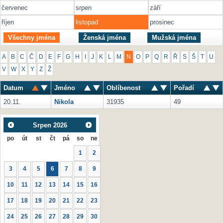
červenec
srpen
září
říjen
listopad
prosinec
Všechny jména
Ženská jména
Mužská jména
A
B
C
Č
D
E
F
G
H
I
J
K
L
M
N
O
P
Q
R
Ř
S
Š
T
U
V
W
X
Y
Z
Ž
Datum
Jméno
Oblíbenost
Pořadí
20.11.
Nikola
31935
49
Srpen
2026
po
út
st
čt
pá
so
ne
1
2
3
4
5
6
7
8
9
10
11
12
13
14
15
16
17
18
19
20
21
22
23
24
25
26
27
28
29
30