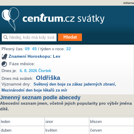
reklama
Přesný čas:
09
45
/ týden v roce:
32
Znamení Horoskopu:
Lev
Fáze měsíce:
Dnes je:
6. 8. 2026 Čtvrtek
Oldřiška
Dnes má svátek:
Významné dny:
Světový den boje za zákaz jaderných zbraní
,
Mezinárodní den boje lékařů za mír
Jmenný seznam podle abecedy
Abecední seznam jmen, včetně jejich popularity pro výběr jména
dítě.
leden
únor
březen
duben
květen
červen