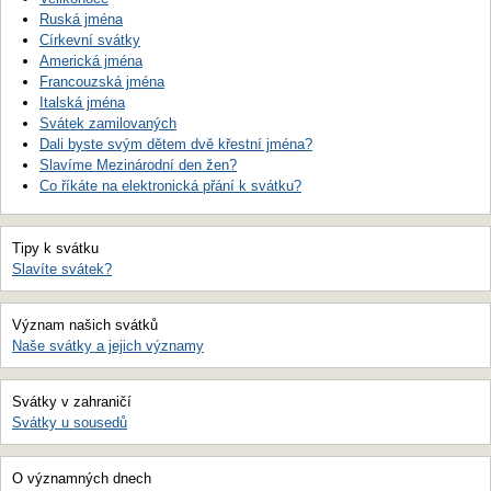
Ruská jména
Církevní svátky
Americká jména
Francouzská jména
Italská jména
Svátek zamilovaných
Dali byste svým dětem dvě křestní jména?
Slavíme Mezinárodní den žen?
Co říkáte na elektronická přání k svátku?
Tipy k svátku
Slavíte svátek?
Význam našich svátků
Naše svátky a jejich významy
Svátky v zahraničí
Svátky u sousedů
O významných dnech