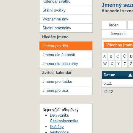
Kalendář svátků
Jmenný sez
Státní svátky
Abecední seznam
Významné dny
leden
Školní prázdniny
červenec
Hledáte jméno
Všechny jmén
Jména pro děti
Jména dle četnosti
A
B
C
Č
D
Jména dle popularity
W
X
Y
Z
Ž
Zvířecí kalendář
Datum
Jméno pro kočku
6.12.
Jméno pro psa
21.12.
Nejnovější příspěvky
Den vzniku
Československa
Dušičky
Velikonoce