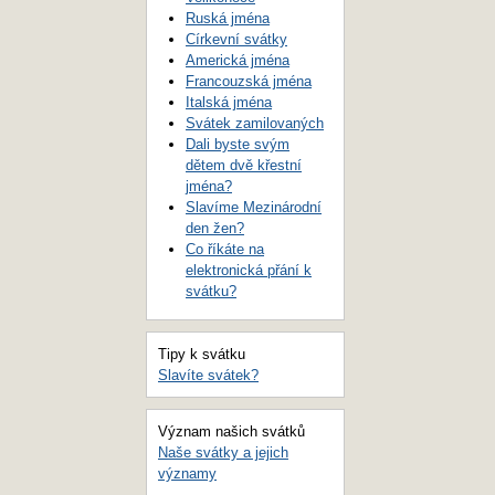
Ruská jména
Církevní svátky
Americká jména
Francouzská jména
Italská jména
Svátek zamilovaných
Dali byste svým
dětem dvě křestní
jména?
Slavíme Mezinárodní
den žen?
Co říkáte na
elektronická přání k
svátku?
Tipy k svátku
Slavíte svátek?
Význam našich svátků
Naše svátky a jejich
významy