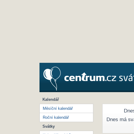
Kalendář
Měsíční kalendář
Dnes
Roční kalendář
Dnes má sv
Svátky