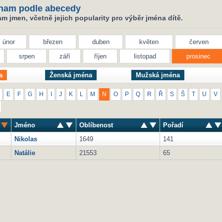
nam podle abecedy
 jmen, včetně jejich popularity pro výběr jména dítě.
únor
březen
duben
květen
červen
srpen
září
říjen
listopad
prosinec
a
Ženská jména
Mužská jména
E
F
G
H
I
J
K
L
M
N
O
P
Q
R
Ř
S
Š
T
U
V
Jméno
Oblíbenost
Pořadí
Nikolas
1649
141
Natálie
21553
65