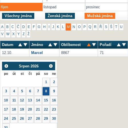
říjen
listopad
prosinec
Všechny jména
Ženská jména
Mužská jména
A
B
C
Č
D
E
F
G
H
I
J
K
L
M
N
O
P
Q
R
Ř
S
Š
T
U
V
W
X
Y
Z
Ž
Datum
Jméno
Oblíbenost
Pořadí
12.10.
Marcel
8867
71
Srpen
2026
po
út
st
čt
pá
so
ne
1
2
3
4
5
6
7
8
9
10
11
12
13
14
15
16
17
18
19
20
21
22
23
24
25
26
27
28
29
30
31