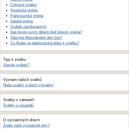
Církevní svátky
Americká jména
Francouzská jména
Italská jména
Svátek zamilovaných
Dali byste svým dětem dvě křestní jména?
Slavíme Mezinárodní den žen?
Co říkáte na elektronická přání k svátku?
Tipy k svátku
Slavíte svátek?
Význam našich svátků
Naše svátky a jejich významy
Svátky v zahraničí
Svátky u sousedů
O významných dnech
Znáte naše významné dny?