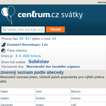
reklama
Přesný čas:
06
54
/ týden v roce:
32
Znamení Horoskopu:
Lev
Fáze měsíce:
Dnes je:
8. 8. 2026 Sobota
Soběslav
Dnes má svátek:
Významné dny:
Mezinárodní den ženského orgasmu
Jmenný seznam podle abecedy
Abecední seznam jmen, včetně jejich popularity pro výběr jména
dítě.
leden
únor
březen
duben
květen
červen
červenec
srpen
září