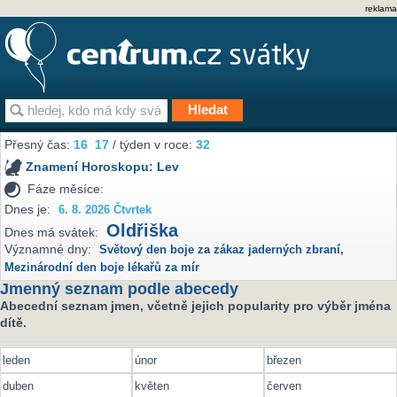
reklama
Přesný čas:
16
17
/ týden v roce:
32
Znamení Horoskopu:
Lev
Fáze měsíce:
Dnes je:
6. 8. 2026 Čtvrtek
Oldřiška
Dnes má svátek:
Významné dny:
Světový den boje za zákaz jaderných zbraní
,
Mezinárodní den boje lékařů za mír
Jmenný seznam podle abecedy
Abecední seznam jmen, včetně jejich popularity pro výběr jména
dítě.
leden
únor
březen
duben
květen
červen