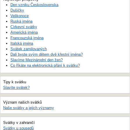
Den vzniku Československa
Dušičky
Velikonoce
Ruská jména
Církevní svátky
Americká jména
Francouzská jména
Italská jména
Svátek zamilovaných
Dali byste svým dětem dvě křestní jména?
Slavíme Mezinárodní den žen?
Co říkáte na elektronická přání k svátku?
Tipy k svátku
Slavíte svátek?
Význam našich svátků
Naše svátky a jejich významy
Svátky v zahraničí
Svátky u sousedů