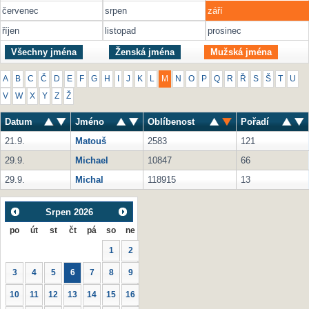
červenec
srpen
září
říjen
listopad
prosinec
Všechny jména
Ženská jména
Mužská jména
A
B
C
Č
D
E
F
G
H
I
J
K
L
M
N
O
P
Q
R
Ř
S
Š
T
U
V
W
X
Y
Z
Ž
Datum
Jméno
Oblíbenost
Pořadí
21.9.
Matouš
2583
121
29.9.
Michael
10847
66
29.9.
Michal
118915
13
Srpen
2026
po
út
st
čt
pá
so
ne
1
2
3
4
5
6
7
8
9
10
11
12
13
14
15
16