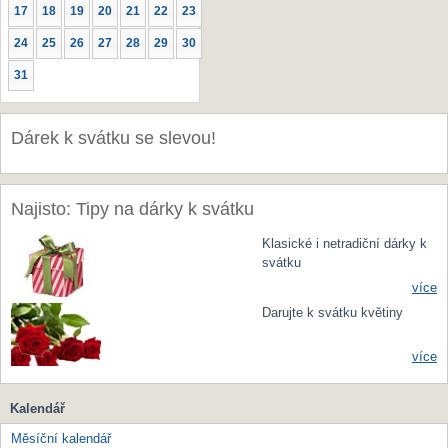
17
18
19
20
21
22
23
24
25
26
27
28
29
30
31
Dárek k svátku se slevou!
Najisto: Tipy na dárky k svátku
Klasické i netradiční dárky k
svátku
více
Darujte k svátku květiny
více
Kalendář
Měsíční kalendář