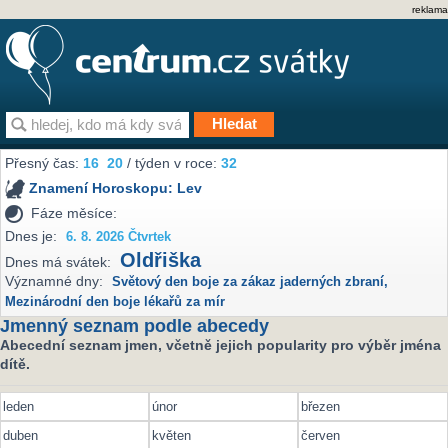
reklama
Přesný čas:
16
20
/ týden v roce:
32
Znamení Horoskopu:
Lev
Fáze měsíce:
Dnes je:
6. 8. 2026 Čtvrtek
Oldřiška
Dnes má svátek:
Významné dny:
Světový den boje za zákaz jaderných zbraní
,
Mezinárodní den boje lékařů za mír
Jmenný seznam podle abecedy
Abecední seznam jmen, včetně jejich popularity pro výběr jména
dítě.
leden
únor
březen
duben
květen
červen