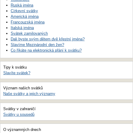
Ruská jména
Církevní svátky
Americká jména
Francouzská jména
Italská jména
Svátek zamilovaných
Dali byste svým dětem dvě křestní jména?
Slavíme Mezinárodní den žen?
Co říkáte na elektronická přání k svátku?
Tipy k svátku
Slavíte svátek?
Význam našich svátků
Naše svátky a jejich významy
Svátky v zahraničí
Svátky u sousedů
O významných dnech