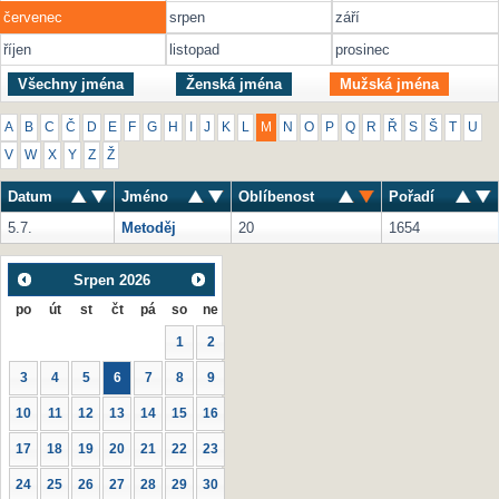
červenec
srpen
září
říjen
listopad
prosinec
Všechny jména
Ženská jména
Mužská jména
A
B
C
Č
D
E
F
G
H
I
J
K
L
M
N
O
P
Q
R
Ř
S
Š
T
U
V
W
X
Y
Z
Ž
Datum
Jméno
Oblíbenost
Pořadí
5.7.
Metoděj
20
1654
Srpen
2026
po
út
st
čt
pá
so
ne
1
2
3
4
5
6
7
8
9
10
11
12
13
14
15
16
17
18
19
20
21
22
23
24
25
26
27
28
29
30