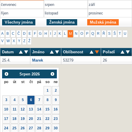
červenec
srpen
září
říjen
listopad
prosinec
Všechny jména
Ženská jména
Mužská jména
A
B
C
Č
D
E
F
G
H
I
J
K
L
M
N
O
P
Q
R
Ř
S
Š
T
U
V
W
X
Y
Z
Ž
Datum
Jméno
Oblíbenost
Pořadí
25.4.
Marek
53279
26
Srpen
2026
po
út
st
čt
pá
so
ne
1
2
3
4
5
6
7
8
9
10
11
12
13
14
15
16
17
18
19
20
21
22
23
24
25
26
27
28
29
30