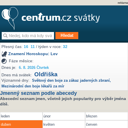
reklama
Přesný čas:
16
11
/ týden v roce:
32
Znamení Horoskopu:
Lev
Fáze měsíce:
Dnes je:
6. 8. 2026 Čtvrtek
Oldřiška
Dnes má svátek:
Významné dny:
Světový den boje za zákaz jaderných zbraní
,
Mezinárodní den boje lékařů za mír
Jmenný seznam podle abecedy
Abecední seznam jmen, včetně jejich popularity pro výběr jména
dítě.
leden
únor
březen
duben
květen
červen