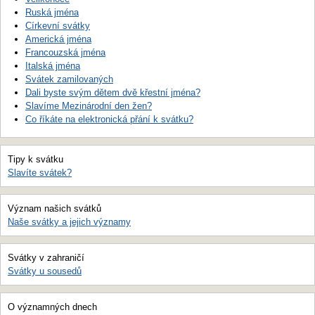
Ruská jména
Církevní svátky
Americká jména
Francouzská jména
Italská jména
Svátek zamilovaných
Dali byste svým dětem dvě křestní jména?
Slavíme Mezinárodní den žen?
Co říkáte na elektronická přání k svátku?
Tipy k svátku
Slavíte svátek?
Význam našich svátků
Naše svátky a jejich významy
Svátky v zahraničí
Svátky u sousedů
O významných dnech