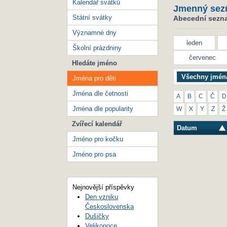
Kalendář svátků
Jmenný sez
Státní svátky
Abecední seznam
Významné dny
leden
Školní prázdniny
červenec
Hledáte jméno
Všechny jmén
Jména pro děti
Jména dle četnosti
A
B
C
Č
D
Jména dle popularity
W
X
Y
Z
Ž
Zvířecí kalendář
Datum
Jméno pro kočku
Jméno pro psa
Nejnovější příspěvky
Den vzniku
Československa
Dušičky
Velikonoce