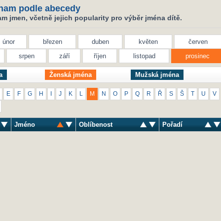
nam podle abecedy
 jmen, včetně jejich popularity pro výběr jména dítě.
únor
březen
duben
květen
červen
srpen
září
říjen
listopad
prosinec
a
Ženská jména
Mužská jména
E
F
G
H
I
J
K
L
M
N
O
P
Q
R
Ř
S
Š
T
U
V
Jméno
Oblíbenost
Pořadí