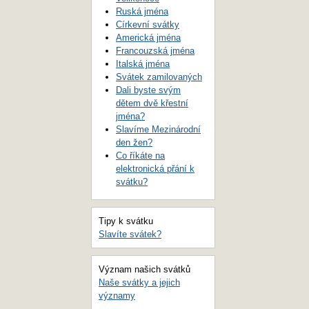
Ruská jména
Církevní svátky
Americká jména
Francouzská jména
Italská jména
Svátek zamilovaných
Dali byste svým
dětem dvě křestní
jména?
Slavíme Mezinárodní
den žen?
Co říkáte na
elektronická přání k
svátku?
Tipy k svátku
Slavíte svátek?
Význam našich svátků
Naše svátky a jejich
významy