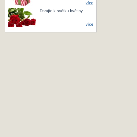
více
Darujte k svátku květiny
více