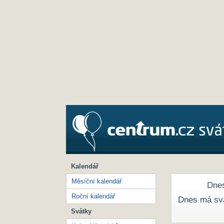
Kalendář
Měsíční kalendář
Dnes
Roční kalendář
Dnes má sv
Svátky