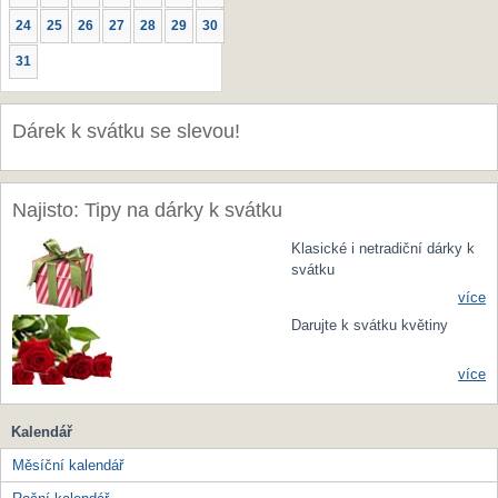
24
25
26
27
28
29
30
31
Dárek k svátku se slevou!
Najisto: Tipy na dárky k svátku
Klasické i netradiční dárky k
svátku
více
Darujte k svátku květiny
více
Kalendář
Měsíční kalendář