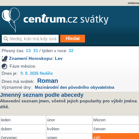
reklama
Přesný čas:
13
31
/ týden v roce:
32
Znamení Horoskopu:
Lev
Fáze měsíce:
Dnes je:
9. 8. 2026 Neděle
Roman
Dnes má svátek:
Významné dny:
Mezinárodní den původního obyvatelstva
Jmenný seznam podle abecedy
Abecední seznam jmen, včetně jejich popularity pro výběr jména
dítě.
leden
únor
březen
duben
květen
červen
červenec
srpen
září