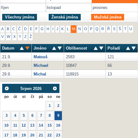
říjen
listopad
prosinec
Všechny jména
Ženská jména
Mužská jména
A
B
C
Č
D
E
F
G
H
I
J
K
L
M
N
O
P
Q
R
Ř
S
Š
T
U
V
W
X
Y
Z
Ž
Datum
Jméno
Oblíbenost
Pořadí
21.9.
Matouš
2583
121
29.9.
Michael
10847
66
29.9.
Michal
118915
13
Srpen
2026
po
út
st
čt
pá
so
ne
1
2
3
4
5
6
7
8
9
10
11
12
13
14
15
16
17
18
19
20
21
22
23