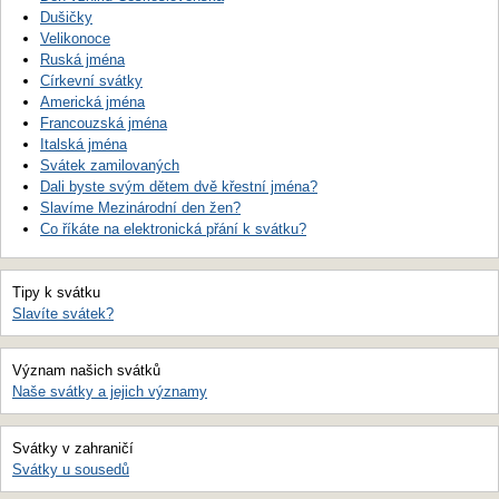
Dušičky
Velikonoce
Ruská jména
Církevní svátky
Americká jména
Francouzská jména
Italská jména
Svátek zamilovaných
Dali byste svým dětem dvě křestní jména?
Slavíme Mezinárodní den žen?
Co říkáte na elektronická přání k svátku?
Tipy k svátku
Slavíte svátek?
Význam našich svátků
Naše svátky a jejich významy
Svátky v zahraničí
Svátky u sousedů