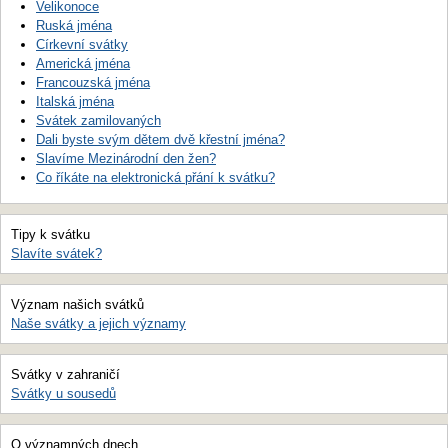
Velikonoce
Ruská jména
Církevní svátky
Americká jména
Francouzská jména
Italská jména
Svátek zamilovaných
Dali byste svým dětem dvě křestní jména?
Slavíme Mezinárodní den žen?
Co říkáte na elektronická přání k svátku?
Tipy k svátku
Slavíte svátek?
Význam našich svátků
Naše svátky a jejich významy
Svátky v zahraničí
Svátky u sousedů
O významných dnech