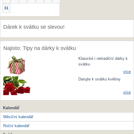
31
Dárek k svátku se slevou!
Najisto: Tipy na dárky k svátku
Klasické i netradiční dárky k
svátku
více
Darujte k svátku květiny
více
Kalendář
Měsíční kalendář
Roční kalendář