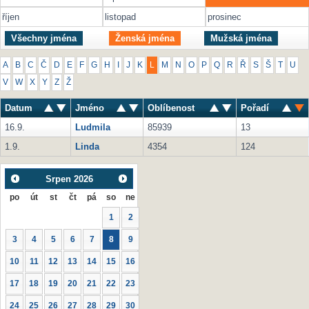
říjen
listopad
prosinec
Všechny jména
Ženská jména
Mužská jména
A
B
C
Č
D
E
F
G
H
I
J
K
L
M
N
O
P
Q
R
Ř
S
Š
T
U
V
W
X
Y
Z
Ž
Datum
Jméno
Oblíbenost
Pořadí
16.9.
Ludmila
85939
13
1.9.
Linda
4354
124
Srpen
2026
po
út
st
čt
pá
so
ne
1
2
3
4
5
6
7
8
9
10
11
12
13
14
15
16
17
18
19
20
21
22
23
24
25
26
27
28
29
30