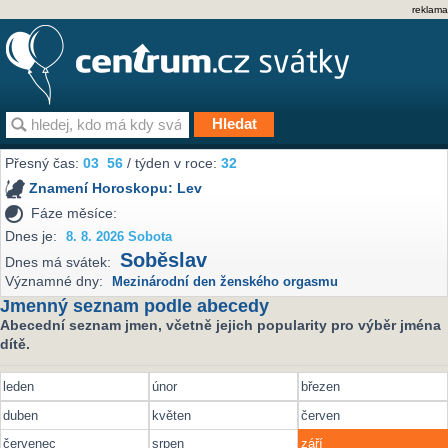
reklama
Přesný čas:
03
56
/ týden v roce:
32
Znamení Horoskopu:
Lev
Fáze měsíce:
Dnes je:
8. 8. 2026 Sobota
Soběslav
Dnes má svátek:
Významné dny:
Mezinárodní den ženského orgasmu
Jmenný seznam podle abecedy
Abecední seznam jmen, včetně jejich popularity pro výběr jména
dítě.
leden
únor
březen
duben
květen
červen
červenec
srpen
září